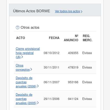
Últimos Actos BORME
Ver todos los actos
Otros actos
Nº
REG.
ACTO
FECHA
ANUNCIO
MERC.
Cierre provisional
hoja registral
08/10/2012
409355
Eivissa
Consult
(IA)
Otros
30/11/2011
478319
Eivissa
Consult
conceptos
Depósito de
cuentas
06/11/2007
953166
Eivissa
Consult
anuales (2006)
Depósito de
cuentas
29/11/2006
941124
Eivissa
Consult
anuales (2005)