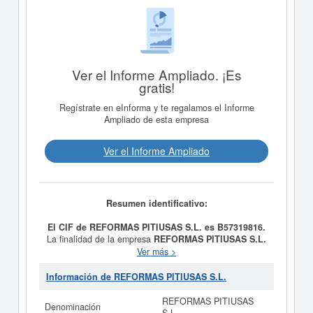
Ver el Informe Ampliado. ¡Es
gratis!
Regístrate en eInforma y te regalamos el Informe
Ampliado de esta empresa
Ver el Informe Ampliado
Resumen identificativo:
El CIF de REFORMAS PITIUSAS S.L. es B57319816.
La finalidad de la empresa
REFORMAS PITIUSAS S.L.
es 1.- LA ADQUISICION Y VENTA, URBANIZACION,
Ver más >
PARCELACION, PROMOCION, CONSTRUCCION,
EDIFICACION, AMPLIACION, CONSERVACION,
Información de REFORMAS PITIUSAS S.L.
REFORMA, REALIZACION DE OBRAS DE
INFRAESTRUCTURAS Y URBANIZACION, DE TODA
REFORMAS PITIUSAS
Denominación
CLASE DE BIENES INMUEBLES, y fue constituida el