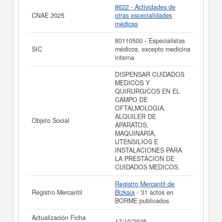
Registro Mercantil de Bizkaia y tiene 31 actos inscritos
8622 - Actividades de
en el BORME.
CNAE 2025
otras especialidades
médicas
Si está interesado en conocer más datos de la empresa
SOCIEDAD REFRACTIVA DE LASER Y MIOPIA SL
80110500 - Especialistas
(EXTINGUIDA) puede
acceder inmediatamente a este
SIC
médicos, excepto medicina
Informe ampliado
de SOCIEDAD REFRACTIVA DE
interna
LASER Y MIOPIA SL (EXTINGUIDA) y consultar los
resultados de sus años de actividad, así como los
DISPENSAR CUIDADOS
balances y cuentas de resultados disponibles.
MEDICOS Y
QUIRURGICOS EN EL
La última actualización del informe de empresa se ha
CAMPO DE
realizado el 17/10/2025.
OFTALMOLOGIA,
ALQUILER DE
Objeto Social
APARATOS,
MAQUINARIA,
UTENSILIOS E
INSTALACIONES PARA
LA PRESTACION DE
CUIDADOS MEDICOS.
Registro Mercantil de
Registro Mercantil
Bizkaia
- 31 actos en
BORME publicados
Actualización Ficha
17/10/2025