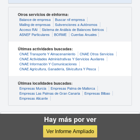
Otros servicios de eInforma:
Balance de empresa
Buscar nif empresa
Mailing de empresas
Subvenciones a Autónomos
Acceso RAI
Sistema de Análisis de Balances Ibéricos
ASNEF Particulares
BORME
Cuentas Anuales
Últimas actividades buscadas:
CNAE Transporte Y Almacenamiento
CNAE Otros Servicios
CNAE Actividades Administrativas Y Servicios Auxliares
CNAE Información Y Comunicaciones
CNAE Agricultura, Ganadería, Silvicultura Y Pesca
Últimas localidades buscadas:
Empresas Murcia
Empresas Palma de Mallorca
Empresas Las Palmas de Gran Canaria
Empresas Bilbao
Empresas Alicante
Hay más por ver
© INFORMA D&B S.A.U. (S.M.E.)
Condiciones de Uso
Ver Informe Ampliado
Política de Privacidad
Política de Cookies
Configuración de cookies