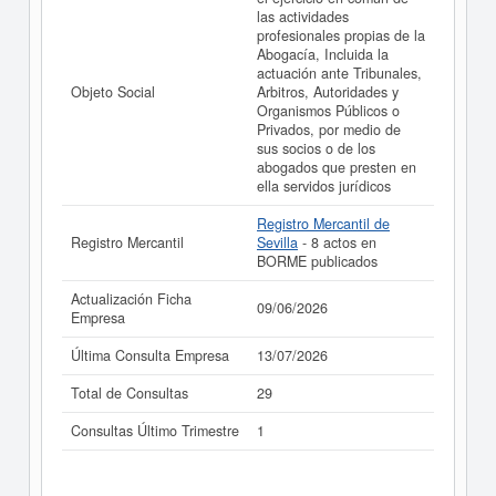
SDP. CARRILLO Y MONTES SOCIEDAD LIMITADA
las actividades
PROFESIONAL. (EXTINGUIDA) puede
acceder
profesionales propias de la
inmediatamente a este Informe ampliado
de SDP.
Abogacía, Incluida la
CARRILLO Y MONTES SOCIEDAD LIMITADA
actuación ante Tribunales,
PROFESIONAL. (EXTINGUIDA) y consultar los
Objeto Social
Arbitros, Autoridades y
resultados de sus años de actividad, así como los
Organismos Públicos o
balances y cuentas de resultados disponibles.
Privados, por medio de
sus socios o de los
La última actualización del informe de empresa se ha
abogados que presten en
realizado el 09/06/2026.
ella servidos jurídicos
Registro Mercantil de
Registro Mercantil
Sevilla
- 8 actos en
BORME publicados
Actualización Ficha
09/06/2026
Empresa
Última Consulta Empresa
13/07/2026
Total de Consultas
29
Consultas Último Trimestre
1