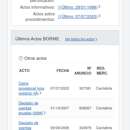
identificación:
Actos informativos:
1(Último: 29/01/1998)
Actos sobre
1(Último: 07/07/2023)
procedimientos:
Últimos Actos BORME
Ver todos los actos
Otros actos
Nº
REG.
ACTO
FECHA
ANUNCIO
MERC.
Cierre
provisional hoja
07/07/2023
307381
Cantabria
Consu
registral (IA)
Depósito de
cuentas
31/10/2007
928267
Cantabria
Consu
anuales (2006)
Depósito de
cuentas
06/09/2006
330976
Cantabria
Consu