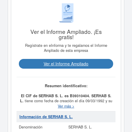
Ver el Informe Ampliado. ¡Es
gratis!
Regístrate en eInforma y te regalamos el Informe
Ampliado de esta empresa
Ver el Informe Ampliado
Resumen identificativo:
El CIF de SERHAB S. L. es B39310404.
SERHAB S.
L.
tiene como fecha de creación el día 09/03/1992 y su
meta es PRESTACION DE SERVICIOS DE ESTUDIOS
Ver más >
Y ANALISIS DE PROCESOS, PARA SU TRATAMIENTO
INFORMATICO Y OTROS SERVICIOS
Información de SERHAB S. L.
INDEPENDIENTES DE ELABORACION DE DATOS, Y
MECANIZACION.. Se clasifica dentro de la categoría
Denominación
SERHAB S. L.
del CNAE 6220 - Actividades de consultoría informática