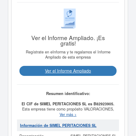
Ver el Informe Ampliado. ¡Es
gratis!
Regístrate en eInforma y te regalamos el Informe
Ampliado de esta empresa
Ver el Informe Ampliado
Resumen identificativo:
El CIF de SIMEL PERITACIONES SL es B82923905.
Esta empresa tiene como propósito VALORACIONES,
PERITACIONES Y DICTAMENES SOBRE TODO TIPO
Ver más >
DE BIENES MUEBLES, VEHICULOS A MOTOR DE
RIESGOS DIVERSOS E INCENDIOS. y fue creada el
Información de SIMEL PERITACIONES SL
día 02/03/2001. La categoría CNAE en la que está dada
de alta esta empresa es 6621 - Evaluación de riesgos y