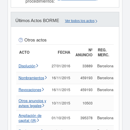
procedimientos:
Últimos Actos BORME
Ver todos los actos
Otros actos
Nº
REG.
ACTO
FECHA
ANUNCIO
MERC.
Disolución
27/01/2016
33889
Barcelona
Consu
Nombramientos
16/11/2015
459193
Barcelona
Consu
Revocaciones
16/11/2015
459193
Barcelona
Consu
Otros anuncios y
10/11/2015
10503
Consu
avisos legales
Ampliación de
01/10/2015
395378
Barcelona
Consu
capital (IA)