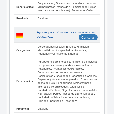
Cooperativas y Sociedades Laborales no Agrarias,
Microempresas (menos de 10 empleados), Pymes
Beneficiarios:
(menos de 250 empleados), Sociedades Civiles
Cataluña
Provincia:
Ayudas para promover las competencias
educativas.
Consultar
Corporaciones Locales, Empleo, Formación,
Minusválidos / Discapacitados, Asesorías,
Categorías:
Auditorías y Consultorías Externas
Agrupaciones de interés económico / de empresas
/ de personas físicas y jurídicas, Asociaciones,
Autónomos, Ayuntamientos/Municipios,
Comunidades de bienes / propietarios,
Cooperativas y Sociedades Laborales no Agrarias,
Empresas (más de 250 empleados), Entidades sin
Beneficiarios:
ánimo de lucro, Fundaciones, Microempresas
(menos de 10 empleados), Organismos /
Entidades Públicas, Organizaciones Empresariales
y Sindicales, Pymes (menos de 250 empleados),
Sociedades Civiles, Universidades Públicas y
Privadas / Centros de Enseñanza
Cataluña
Provincia: