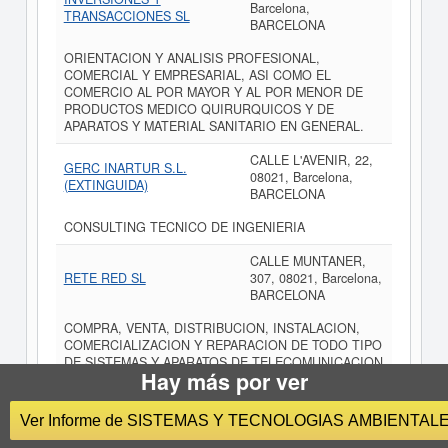
Barcelona,
TRANSACCIONES SL
BARCELONA
ORIENTACION Y ANALISIS PROFESIONAL,
COMERCIAL Y EMPRESARIAL, ASI COMO EL
COMERCIO AL POR MAYOR Y AL POR MENOR DE
PRODUCTOS MEDICO QUIRURQUICOS Y DE
APARATOS Y MATERIAL SANITARIO EN GENERAL.
CALLE L'AVENIR, 22,
GERC INARTUR S.L.
08021, Barcelona,
(EXTINGUIDA)
BARCELONA
CONSULTING TECNICO DE INGENIERIA
CALLE MUNTANER,
RETE RED SL
307, 08021, Barcelona,
BARCELONA
COMPRA, VENTA, DISTRIBUCION, INSTALACION,
COMERCIALIZACION Y REPARACION DE TODO TIPO
DE SISTEMAS Y APARATOS DE TELECOMUNICACION
Hay más por ver
Y TELEFONIA (LO QUE INCLUYE TELEFONIA BASIC,
TRUNKING, PAGING MENSAJES CORTOS,
SERVICIOS DE
Ver Informe de SISTEMAS Y TECNOLOGIAS AMBIENTAL
CALLE ARAGO, 266,