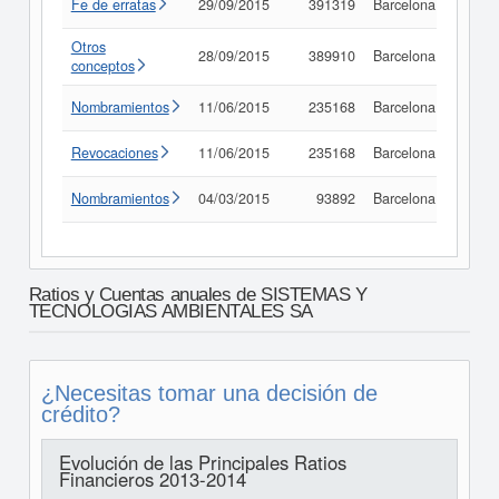
Fe de erratas
29/09/2015
391319
Barcelona
Consu
Otros
28/09/2015
389910
Barcelona
Consu
conceptos
Nombramientos
11/06/2015
235168
Barcelona
Consu
Revocaciones
11/06/2015
235168
Barcelona
Consu
Nombramientos
04/03/2015
93892
Barcelona
Consu
Ratios y Cuentas anuales de SISTEMAS Y
TECNOLOGIAS AMBIENTALES SA
¿Necesitas tomar una decisión de
crédito?
Evolución de las Principales Ratios
Financieros 2013-2014