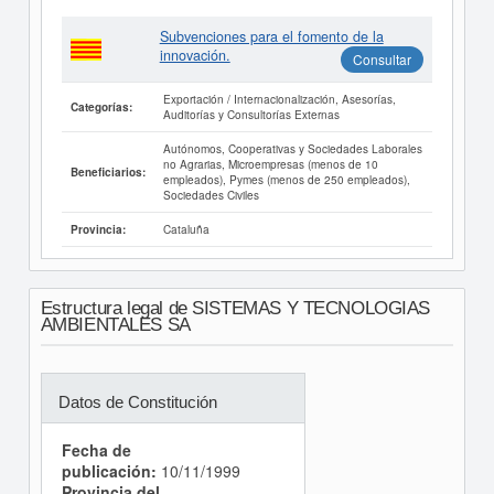
Subvenciones para el fomento de la
innovación.
Consultar
Exportación / Internacionalización, Asesorías,
Categorías:
Auditorías y Consultorías Externas
Autónomos, Cooperativas y Sociedades Laborales
no Agrarias, Microempresas (menos de 10
Beneficiarios:
empleados), Pymes (menos de 250 empleados),
Sociedades Civiles
Cataluña
Provincia:
Estructura legal de SISTEMAS Y TECNOLOGIAS
AMBIENTALES SA
Datos de Constitución
Fecha de
publicación:
10/11/1999
Provincia del