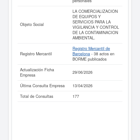
personales
consultar los resultados de sus años de actividad, así
como los balances y cuentas de resultados disponibles.
LA COMERCIALIZACION
DE EQUIPOS Y
La última actualización del informe de empresa se ha
SERVICIOS PARA LA
realizado el 29/06/2026.
Objeto Social
VIGILANCIA Y CONTROL
DE LA CONTAMINACION
AMBIENTAL.
Registro Mercantil de
Registro Mercantil
Barcelona
- 38 actos en
BORME publicados
Actualización Ficha
29/06/2026
Empresa
Última Consulta Empresa
13/04/2026
Total de Consultas
177