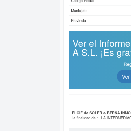
Código Postal
Municipio
Provincia
Ver el Infor
A S.L. ¡Es grat
Reg
Ver
El CIF de SOLER & BERNA INMOB
la finalidad de 1. LA INTERM
EN TODO TIPO DE TRANSAC
INMUEBLE. Está dentro de la c