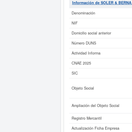
INMOBILIARIA S.L.
se encuentra e
Información de SOLER & BERNA 
2. La ficha contabiliza un total d
subvenciones. Descubra a cuales d
Denominación
NIF
Si está interesado en conocer má
de SOLER & BERNA INMOBILIARIA
Domicilio social anterior
Número DUNS
Actividad Informa
CNAE 2025
SIC
Objeto Social
Ampliación del Objeto Social
Registro Mercantil
Actualización Ficha Empresa