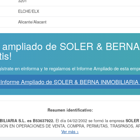
3201
ELCHE/ELX
Alicante/Alacant
me ampliado de SOLER & BERN
is!
ístrate en eInforma y te regalamos el Informe Ampliado de esta emp
 Informe Ampliado de SOLER & BERNA INMOBILIARIA 
Resumen identificativo:
ILIARIA S.L. es B53637922.
El día 04/02/2002 se formó la empresa
SOLER 
EDIACION EN OPERACIONES DE VENTA, COMPRA, PERMUTAS, TRASPASOS,
CIONES EN EL MERCADO INMOBILIARIO.LA PROMOCION, CONSTRUCCION
Ver más >
ategoría CNAE 6811 - Compraventa de bienes inmobiliarios por cuenta propia