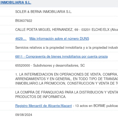
n la clasificación SIC correspondiente a la actividad 65520000. El equipo de 
INMOBILIARIA S.L.
e 89 consultas. La última visualización es del 20/02/2023. Esta empresa y otras 
esde aquí. Su capital se sitúa alrededor de 3.100 a 60.000 €. El número de 
SOLER & BERNA INMOBILIARIA S.L.
esta empresa es de 13 y figura en el Registro Mercantil de Alicante/Alacant.
B53637922
s datos de la empresa SOLER & BERNA INMOBILIARIA S.L. puede
acceder inme
 S.L. y consultar los resultados de sus años de actividad, así como los ba
CALLE POETA MIGUEL HERNANDEZ, 69 - 03201 ELCHE/ELX (Alican
disponibles.
4629...
Más información sobre el número DUNS
La última actualización del informe de empresa se ha realizado el 09/08/2024.
Servicios relativos a la propiedad inmobiliaria y a la propiedad industr
6811 - Compraventa de bienes inmobiliarios por cuenta propia
65520000 - Subdivisores y desarrolladores, SC
1. LA INTERMEDIACION EN OPERACIONES DE VENTA, COMPRA
ARRENDAMIENTOS Y EN GENERAL, EN TODO TIPO DE TRANSA
INMOBILIARIO.LA PROMOCION, CONSTRUCCION Y VENTA DE T
LA COMPRA DE FRANQUICIAS PARA LA DISTRIBUCION Y VENTA 
PRODUCTOS DE INFORMATICA.
Registro Mercantil de Alicante/Alacant
- 13 actos en BORME publica
09/08/2024