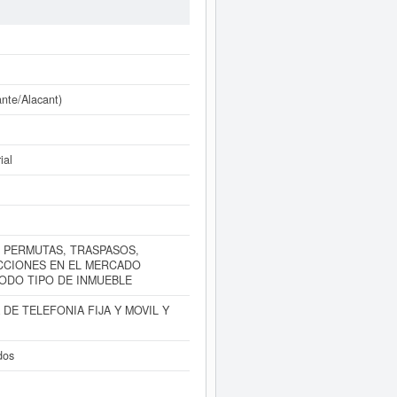
empleados se compone de un total de
similiares pueden aspirar a algunas
actos publicados en el BORME sobre
diatamente a este Informe ampliado
lances y cuentas de resultados
te/Alacant)
ial
, PERMUTAS, TRASPASOS,
CCIONES EN EL MERCADO
ODO TIPO DE INMUEBLE
DE TELEFONIA FIJA Y MOVIL Y
dos