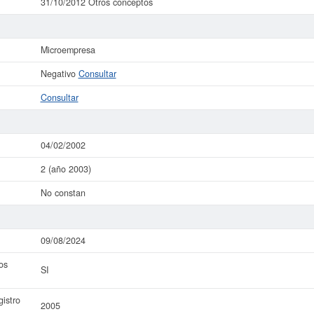
31/10/2012 Otros conceptos
Microempresa
Negativo
Consultar
Consultar
04/02/2002
2 (año 2003)
No constan
09/08/2024
os
SI
istro
2005