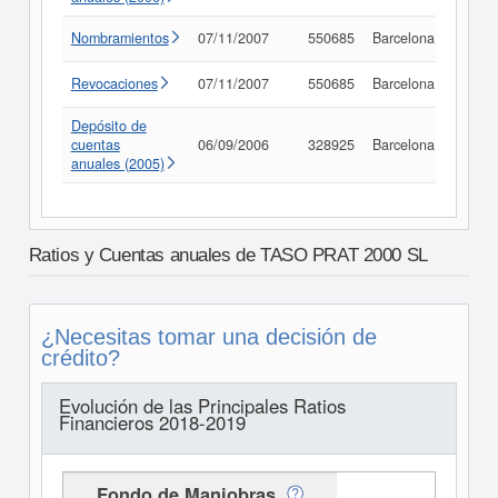
Nombramientos
07/11/2007
550685
Barcelona
Consu
Revocaciones
07/11/2007
550685
Barcelona
Consu
Depósito de
cuentas
06/09/2006
328925
Barcelona
Consu
anuales (2005)
Ratios y Cuentas anuales de TASO PRAT 2000 SL
¿Necesitas tomar una decisión de
crédito?
Evolución de las Principales Ratios
Financieros 2018-2019
Fondo de Maniobras