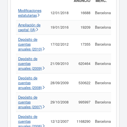
ANUNCIO
MERC.
Modificaciones
12/01/2018
16688
Barcelona
Consu
estatutarias
Ampliación de
19/01/2016
19209
Barcelona
Consu
capital (IA)
Depósito de
cuentas
17/02/2012
17355
Barcelona
Consu
anuales (2010)
Depósito de
cuentas
21/09/2010
620464
Barcelona
Consu
anuales (2009)
Depósito de
cuentas
28/09/2009
530622
Barcelona
Consu
anuales (2008)
Depósito de
cuentas
29/10/2008
995997
Barcelona
Consu
anuales (2007)
Depósito de
cuentas
12/12/2007
1168290
Barcelona
Consu
anuales (2006)