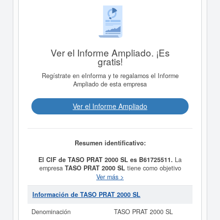
Ver el Informe Ampliado. ¡Es
gratis!
Regístrate en eInforma y te regalamos el Informe
Ampliado de esta empresa
Ver el Informe Ampliado
Resumen identificativo:
El CIF de TASO PRAT 2000 SL es B61725511.
La
empresa
TASO PRAT 2000 SL
tiene como objetivo
COMPRA VENTA, ASI COMO LA TENENCIA Y
Ver más >
ADMINISTRACION DE VALORES MOBILIARIOS Y
OTROS ACTIVOS FINANCIEROS DE EMISION
Información de TASO PRAT 2000 SL
PUBLICA O PRIVADA, DE RENTABILIDAD FIJA O
VARIABLE EXCLUYENDO LAS ACTIVIDADES DE LAS
Denominación
TASO PRAT 2000 SL
INST.INV.COLECTIVA. E y se dió del alta el día