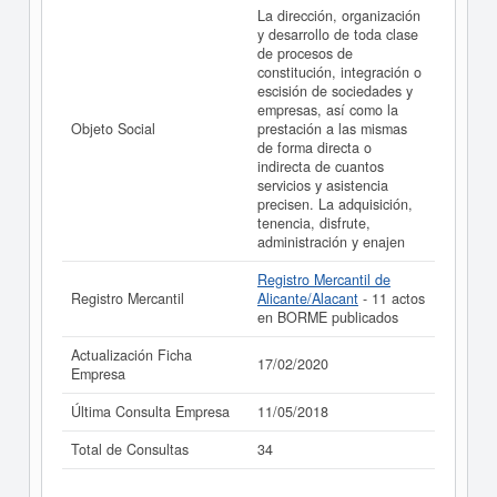
Informe ampliado
de TINSER GESTORA DE
La dirección, organización
INVERSIONES SL (EXTINGUIDA) y consultar los
y desarrollo de toda clase
resultados de sus años de actividad, así como los
de procesos de
balances y cuentas de resultados disponibles.
constitución, integración o
escisión de sociedades y
La última actualización del informe de empresa se ha
empresas, así como la
realizado el 17/02/2020.
Objeto Social
prestación a las mismas
de forma directa o
indirecta de cuantos
servicios y asistencia
precisen. La adquisición,
tenencia, disfrute,
administración y enajen
Registro Mercantil de
Registro Mercantil
Alicante/Alacant
- 11 actos
en BORME publicados
Actualización Ficha
17/02/2020
Empresa
Última Consulta Empresa
11/05/2018
Total de Consultas
34