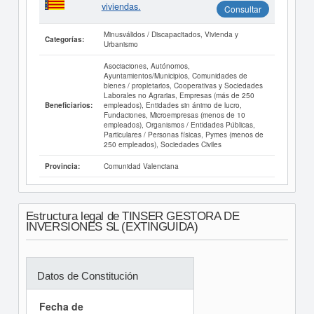
viviendas.
Consultar
Minusválidos / Discapacitados, Vivienda y
Categorías:
Urbanismo
Asociaciones, Autónomos,
Ayuntamientos/Municipios, Comunidades de
bienes / propietarios, Cooperativas y Sociedades
Laborales no Agrarias, Empresas (más de 250
empleados), Entidades sin ánimo de lucro,
Beneficiarios:
Fundaciones, Microempresas (menos de 10
empleados), Organismos / Entidades Públicas,
Particulares / Personas físicas, Pymes (menos de
250 empleados), Sociedades Civiles
Comunidad Valenciana
Provincia:
Estructura legal de TINSER GESTORA DE
INVERSIONES SL (EXTINGUIDA)
Datos de Constitución
Fecha de