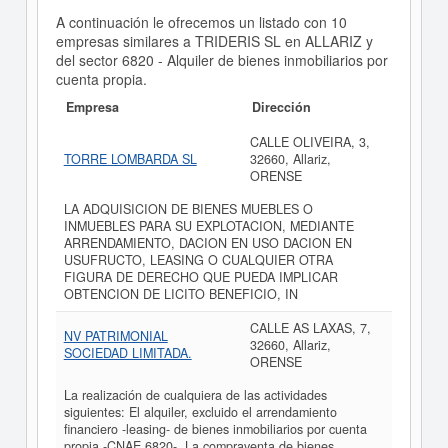
A continuación le ofrecemos un listado con 10
empresas similares a TRIDERIS SL en ALLARIZ y
del sector 6820 - Alquiler de bienes inmobiliarios por
cuenta propia.
Empresa
Dirección
CALLE OLIVEIRA, 3,
TORRE LOMBARDA SL
32660, Allariz,
ORENSE
LA ADQUISICION DE BIENES MUEBLES O
INMUEBLES PARA SU EXPLOTACION, MEDIANTE
ARRENDAMIENTO, DACION EN USO DACION EN
USUFRUCTO, LEASING O CUALQUIER OTRA
FIGURA DE DERECHO QUE PUEDA IMPLICAR
OBTENCION DE LICITO BENEFICIO, IN
CALLE AS LAXAS, 7,
NV PATRIMONIAL
32660, Allariz,
SOCIEDAD LIMITADA.
ORENSE
La realización de cualquiera de las actividades
siguientes: El alquiler, excluido el arrendamiento
financiero -leasing- de bienes inmobiliarios por cuenta
propia -CNAE 6820-. La compraventa de bienes