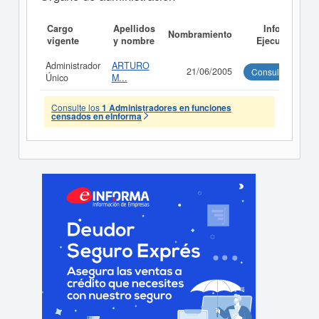
Cargo
Apellidos
Informe
Nombramiento
vigente
y nombre
Ejecutivo
Administrador
ARTURO
21/06/2005
Consultar
Único
M...
Consulte los
1 Administradores en funciones
censados en eInforma