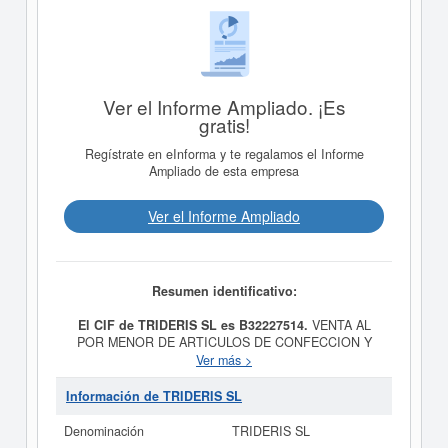
Ver el Informe Ampliado. ¡Es
gratis!
Regístrate en eInforma y te regalamos el Informe
Ampliado de esta empresa
Ver el Informe Ampliado
Resumen identificativo:
El CIF de TRIDERIS SL es B32227514.
VENTA AL
POR MENOR DE ARTICULOS DE CONFECCION Y
TEXTIL es el propósito final de la empresa
TRIDERIS
Ver más >
SL
, dada de alta el día 20/08/1997. Su CNAE
correspondiente es 6820 - Alquiler de bienes
Información de TRIDERIS SL
inmobiliarios por cuenta propia. Los digitos
correspondientes al número SIC de
TRIDERIS SL
son
Denominación
TRIDERIS SL
65190000. La consulta más reciente de la ficha de esta