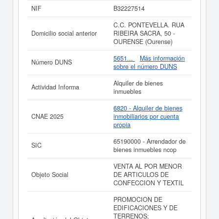
empresa ha sido el 14/10/2024. Acumula un total de 21
NIF
B32227514
consultas. Esta empresa y las similares de su sector
pueden pedir algunas subvenciones. Si desea saber
C.C. PONTEVELLA. RUA
cuales son puede hacer la consulta en esta página. El
Domicilio social anterior
RIBEIRA SACRA, 50 -
capital social de la empresa se encuentra dentro del
OURENSE (Ourense)
rango mayor de 60.000 €.
TRIDERIS SL
está dada de
alta en el Registro Mercantil de Ourense y tiene 25
5651...
Más información
Número DUNS
actos publicados en el BORME.
sobre el número DUNS
Si está interesado en conocer más datos de la empresa
Alquiler de bienes
Actividad Informa
TRIDERIS SL puede
acceder inmediatamente a este
inmuebles
Informe ampliado
de TRIDERIS SL y consultar los
resultados de sus años de actividad, así como los
6820 - Alquiler de bienes
balances y cuentas de resultados disponibles.
CNAE 2025
inmobiliarios por cuenta
propia
La última actualización del informe de empresa se ha
realizado el 09/06/2026.
65190000 - Arrendador de
SIC
bienes inmuebles ncop
VENTA AL POR MENOR
Objeto Social
DE ARTICULOS DE
CONFECCION Y TEXTIL
PROMOCION DE
EDIFICACIONES Y DE
TERRENOS;