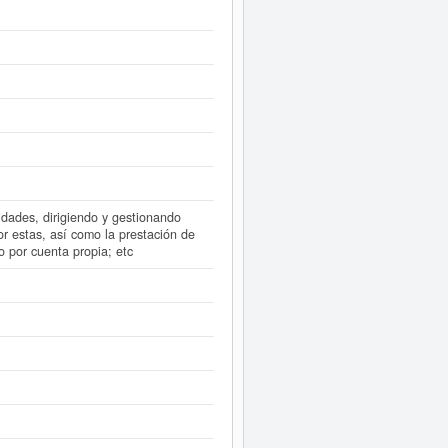
igura en el apartado de Gipuzkoa.
nforme ampliado
de WINDCORE SL.
idades, dirigiendo y gestionando
or estas, así como la prestación de
o por cuenta propia; etc