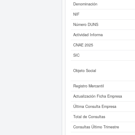
rango de capital social mayor de
Denominación
Si está interesado en conocer m
NIF
Número DUNS
Actividad Informa
CNAE 2025
SIC
Objeto Social
Registro Mercantil
Actualización Ficha Empresa
Última Consulta Empresa
Total de Consultas
Consultas Último Trimestre