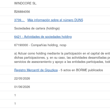
 60.000 €. Existen 5 actos publicados en el BORME y en el Registro Mercantil f
WINDCORE SL.
ás datos de la empresa WINDCORE SL. puede
acceder inmediatamente a este I
B26884056
La última actualización del informe de empresa se ha realizado el 22/05/2026.
3739...
Más información sobre el número DUNS
Sociedades de cartera (holdings)
6421 - Actividades de sociedades holding
67190000 - Compañías holding, ncop
a) Actuar como holding mediante la participación en el capital de ent
dichas participaciones, y, en su caso, las actividades desarrolladas p
servicios de asesoramiento y apoyo a las entidades participadas, tod
Registro Mercantil de Gipuzkoa
- 5 actos en BORME publicados
22/05/2026
01/06/2026
1
1