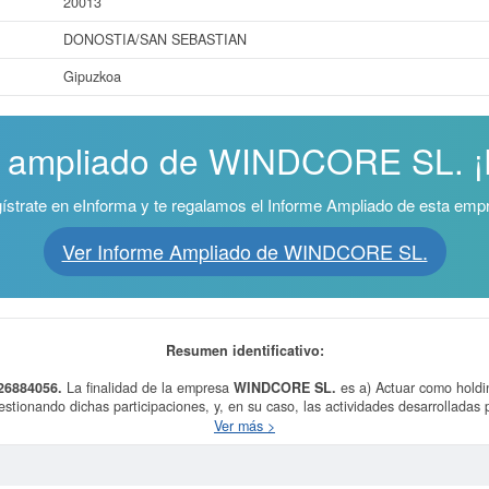
20013
DONOSTIA/SAN SEBASTIAN
Gipuzkoa
e ampliado de WINDCORE SL. ¡E
ístrate en eInforma y te regalamos el Informe Ampliado de esta emp
Ver Informe Ampliado de WINDCORE SL.
Resumen identificativo:
26884056.
La finalidad de la empresa
WINDCORE SL.
es a) Actuar como holdin
gestionando dichas participaciones, y, en su caso, las actividades desarrolladas 
 a las entidades participadas, todo por cuenta propia; etc y fue constituida el 
Ver más >
Actividades de sociedades holding. La empresa
WINDCORE SL.
se clasifica den
0000. Esta empresa acumula un total de 1 consultas en eInforma. La última cons
iones puede optar esta empresa y otras similares, puede hacerlo desde esta m