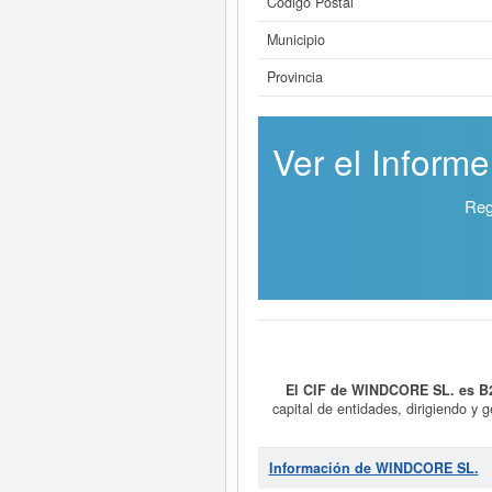
Código Postal
Municipio
Provincia
Ver el Inform
Reg
El CIF de WINDCORE SL. es B
capital de entidades, dirigiendo y 
servicios de asesoramiento y apoyo
dentro de la categoría 6421 - 
Clasificación en la actividad 6719
Información de WINDCORE SL.
Para saber a qué tipo de subvenc