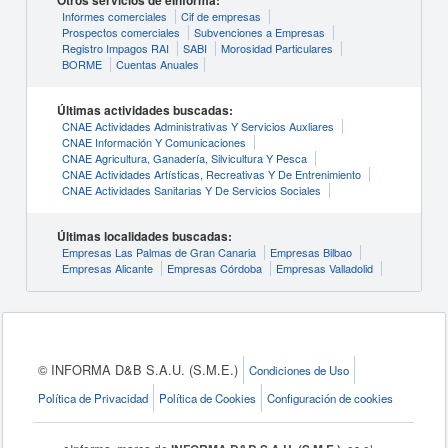
Otros servicios de eInforma:
Informes comerciales
Cif de empresas
Prospectos comerciales
Subvenciones a Empresas
Registro Impagos RAI
SABI
Morosidad Particulares
BORME
Cuentas Anuales
Últimas actividades buscadas:
CNAE Actividades Administrativas Y Servicios Auxliares
CNAE Información Y Comunicaciones
CNAE Agricultura, Ganadería, Silvicultura Y Pesca
CNAE Actividades Artísticas, Recreativas Y De Entrenimiento
CNAE Actividades Sanitarias Y De Servicios Sociales
Últimas localidades buscadas:
Empresas Las Palmas de Gran Canaria
Empresas Bilbao
Empresas Alicante
Empresas Córdoba
Empresas Valladolid
© INFORMA D&B S.A.U. (S.M.E.)
Condiciones de Uso
Política de Privacidad
Política de Cookies
Configuración de cookies