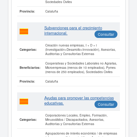
Sociedades Civiles
Cataluña
Provincia:
Subvenciones para el crecimiento
internacional.
Consultar
Creación nuevas empresas, I + D + i
(Investigación+Desarrollo+Innovación), Asesorías,
Categorías:
Auditorías y Consultorías Externas
Cooperativas y Sociedades Laborales no Agrarias,
Microempresas (menos de 10 empleados), Pymes
Beneficiarios:
(menos de 250 empleados), Sociedades Civiles
Cataluña
Provincia:
Ayudas para promover las competencias
educativas.
Consultar
Corporaciones Locales, Empleo, Formación,
Minusválidos / Discapacitados, Asesorías,
Categorías:
Auditorías y Consultorías Externas
Agrupaciones de interés económico / de empresas