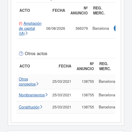
Nº
REG.
ACTO
FECHA
ANUNCIO
MERC.
(!)
Ampliación
de capital
06/08/2026
366379
Barcelona
Consulta
(IA)
Otros actos
Nº
REG.
ACTO
FECHA
ANUNCIO
MERC.
Otros
25/03/2021
138755
Barcelona
Consu
conceptos
Nombramientos
25/03/2021
138755
Barcelona
Consu
Constitución
25/03/2021
138755
Barcelona
Consu