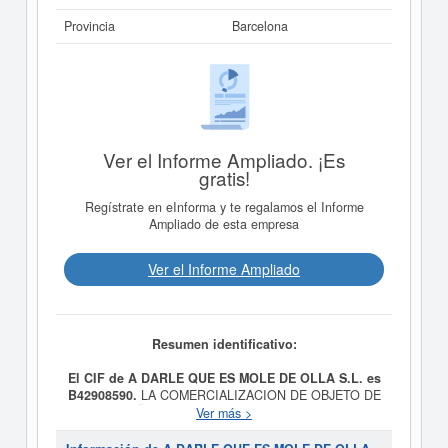
Provincia
Barcelona
Ver el Informe Ampliado. ¡Es
gratis!
Regístrate en eInforma y te regalamos el Informe
Ampliado de esta empresa
Ver el Informe Ampliado
Resumen identificativo:
El CIF de A DARLE QUE ES MOLE DE OLLA S.L. es
B42908590.
LA COMERCIALIZACION DE OBJETO DE
DISEÑO Y ARTE, Y LA ASESORIA PARA
Ver más >
INTERIORISMO. EL CNAE DE LA ACTIVIDAD
PRINCIPAL ES EL 7410 es el propósito final de la