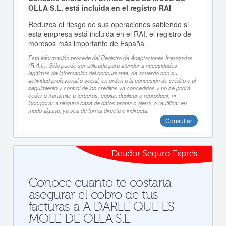
OLLA S.L. está incluida en el registro RAI
Reduzca el riesgo de sus operaciones sabiendo si
esta empresa está incluida en el RAI, el registro de
morosos más importante de España.
Esta información procede del Registro de Aceptaciones Impagadas
(R.A.I.). Sólo puede ser utilizada para atender a necesidades
legítimas de información del concursante, de acuerdo con su
actividad profesional o social, en orden a la concesión de crédito o al
seguimiento y control de los créditos ya concedidos y no se podrá
ceder o transmitir a terceros, copiar, duplicar o reproducir, ni
incorporar a ninguna base de datos propia o ajena, o reutilizar en
modo alguno, ya sea de forma directa o indirecta.
Consultar
Deudor Seguro Exprés
Conoce cuanto te costaría
asegurar el cobro de tus
facturas a A DARLE QUE ES
MOLE DE OLLA S.L.