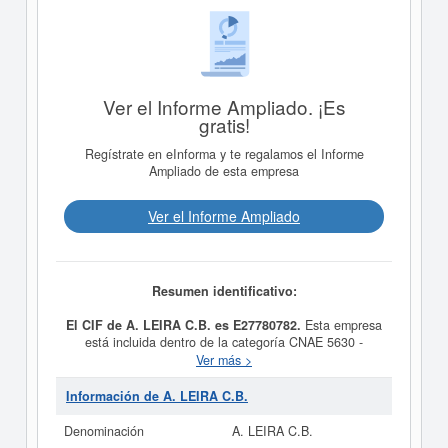
Ver el Informe Ampliado. ¡Es
gratis!
Regístrate en eInforma y te regalamos el Informe
Ampliado de esta empresa
Ver el Informe Ampliado
Resumen identificativo:
El CIF de A. LEIRA C.B. es E27780782.
Esta empresa
está incluida dentro de la categoría CNAE 5630 -
Servicios de bebidas. Dentro del Sistema Internacional
Ver más >
de Clasificación de actividades empresariales, la
empresa
A. LEIRA C.B.
se encuentra en el SIC
Información de A. LEIRA C.B.
58130000. Esta ficha de empresa ha sido consultada 1
veces, la última consulta se ha producido el 13/11/2014.
Denominación
A. LEIRA C.B.
En la presente página puede consultar a qué