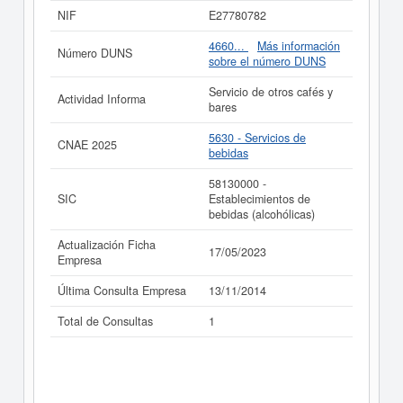
subvenciones puede solicitar esta empresa las demás
NIF
E27780782
que estén relacionadas.
4660...
Más información
Número DUNS
Si está interesado en conocer más datos de la empresa
sobre el número DUNS
A. LEIRA C.B. puede
acceder inmediatamente a este
Informe ampliado
de A. LEIRA C.B. y consultar los
Servicio de otros cafés y
Actividad Informa
resultados de sus años de actividad, así como los
bares
balances y cuentas de resultados disponibles.
5630 - Servicios de
La última actualización del informe de empresa se ha
CNAE 2025
bebidas
realizado el 17/05/2023.
58130000 -
SIC
Establecimientos de
bebidas (alcohólicas)
Actualización Ficha
17/05/2023
Empresa
Última Consulta Empresa
13/11/2014
Total de Consultas
1