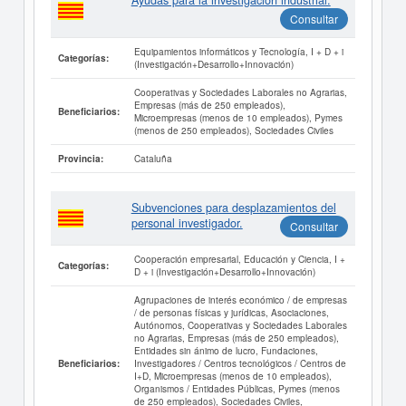
Ayudas para la investigación industrial.
Consultar
Equipamientos informáticos y Tecnología, I + D + i
Categorías:
(Investigación+Desarrollo+Innovación)
Cooperativas y Sociedades Laborales no Agrarias,
Empresas (más de 250 empleados),
Beneficiarios:
Microempresas (menos de 10 empleados), Pymes
(menos de 250 empleados), Sociedades Civiles
Cataluña
Provincia:
Subvenciones para desplazamientos del
personal investigador.
Consultar
Cooperación empresarial, Educación y Ciencia, I +
Categorías:
D + i (Investigación+Desarrollo+Innovación)
Agrupaciones de interés económico / de empresas
/ de personas físicas y jurídicas, Asociaciones,
Autónomos, Cooperativas y Sociedades Laborales
no Agrarias, Empresas (más de 250 empleados),
Entidades sin ánimo de lucro, Fundaciones,
Investigadores / Centros tecnológicos / Centros de
Beneficiarios:
I+D, Microempresas (menos de 10 empleados),
Organismos / Entidades Públicas, Pymes (menos
de 250 empleados), Sociedades Civiles,