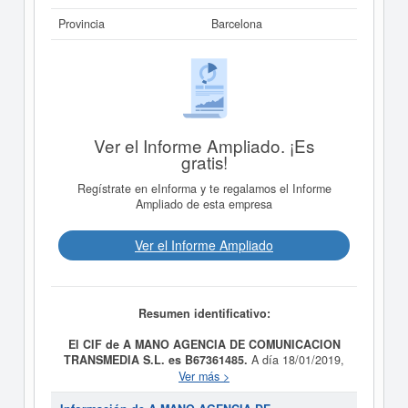
Provincia
Barcelona
Ver el Informe Ampliado. ¡Es
gratis!
Regístrate en eInforma y te regalamos el Informe
Ampliado de esta empresa
Ver el Informe Ampliado
Resumen identificativo:
El CIF de A MANO AGENCIA DE COMUNICACION
TRANSMEDIA S.L. es B67361485.
A día 18/01/2019,
la empresa
A MANO AGENCIA DE COMUNICACION
Ver más >
TRANSMEDIA S.L.
fue formada con el objetivo LAS
ACTIVIDADES DE GESTION DE REDES SOCIALES,