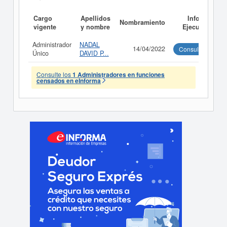
Cargo
Apellidos
Informe
Nombramiento
vigente
y nombre
Ejecutivo
Administrador
NADAL
14/04/2022
Consultar
Único
DAVID P...
Consulte los
1 Administradores en funciones
censados en eInforma