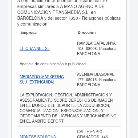
A continuación le ofrecemos un listado con 10
empresas similares a A MANO AGENCIA DE
COMUNICACION TRANSMEDIA S.L. en
BARCELONA y del sector 7330 - Relaciones públicas
y comunicación.
Empresa
Dirección
RAMBLA CATALUNYA,
LF CHANNEL SL
108, 08008, Barcelona,
BARCELONA
Agencia de comunicación y publicidad.
AVENIDA DIAGONAL,
MEDIAPRO MARKETING
177, 08018, Barcelona,
SLU (EXTINGUIDA)
BARCELONA
LA EXPLOTACION, GESTION, ADMINISTRACION Y
ASESORAMIENTO SOBRE DERECHOS DE IMAGEN
EN EL MUNDO DEL DEPORTE. LA ADQUISICION,
COMERCIALIZACION, ESPONSORIZACION, Y
OTORGAMIENTO DE LICENCIAS Y MERCHANDISING
EN EL AMBITO DEPORT
CALLE ENRIC
MONTSE SOLSONA
GRANADOS, 145,