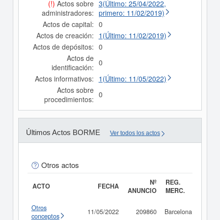
(!)
Actos sobre
3(Último: 25/04/2022,
administradores:
primero: 11/02/2019)
Actos de capital:
0
Actos de creación:
1(Último: 11/02/2019)
Actos de depósitos:
0
Actos de
0
identificación:
Actos informativos:
1(Último: 11/05/2022)
Actos sobre
0
procedimientos:
Últimos Actos BORME
Ver todos los actos
Otros actos
Nº
REG.
ACTO
FECHA
ANUNCIO
MERC.
Otros
11/05/2022
209860
Barcelona
Consu
conceptos