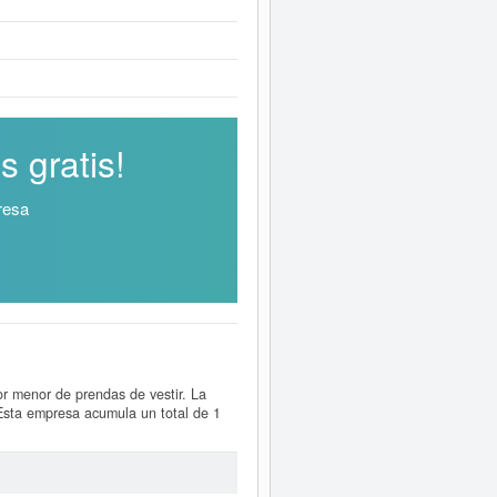
 gratis!
resa
or menor de prendas de vestir. La
 Esta empresa acumula un total de 1
s puede optar esta empresa y otras
forme ampliado
de A MI AIRE C.B. y