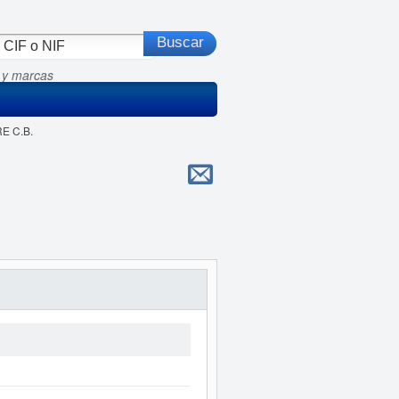
 y marcas
RE C.B.