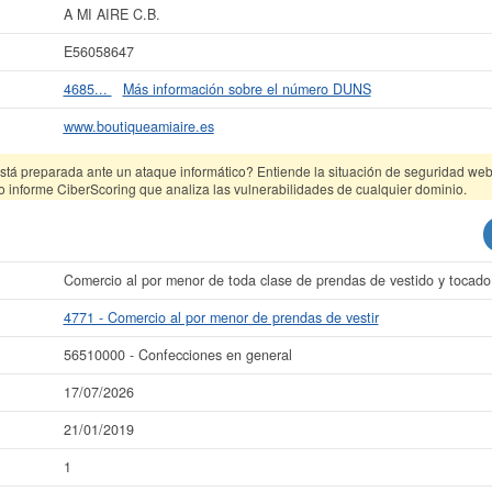
esultados de sus años de actividad, así como los balances y cuentas de resulta
A MI AIRE C.B.
La última actualización del informe de empresa se ha realizado el 17/07/2026.
E56058647
4685...
Más información sobre el número DUNS
www.boutiqueamiaire.es
tá preparada ante un ataque informático? Entiende la situación de seguridad web 
o informe CiberScoring que analiza las vulnerabilidades de cualquier dominio.
Comercio al por menor de toda clase de prendas de vestido y tocado
4771 - Comercio al por menor de prendas de vestir
56510000 - Confecciones en general
17/07/2026
21/01/2019
1