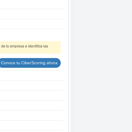
dos disponibles.
de tu empresa e identifica las
Conoce tu CiberScoring ahora