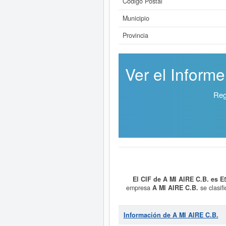
Código Postal
Municipio
Provincia
Ver el Inform
Reg
El CIF de A MI AIRE C.B. es 
empresa
A MI AIRE C.B.
se clasif
consultas en eInforma. La última 
Información de A MI AIRE C.B.
Si está interesado en conocer má