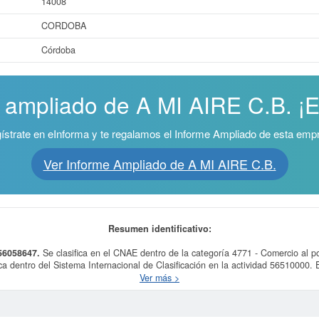
14008
CORDOBA
Córdoba
e ampliado de A MI AIRE C.B. ¡Es
ístrate en eInforma y te regalamos el Informe Ampliado de esta emp
Ver Informe Ampliado de A MI AIRE C.B.
Resumen identificativo:
E56058647.
Se clasifica en el CNAE dentro de la categoría 4771 - Comercio al p
ica dentro del Sistema Internacional de Clasificación en la actividad 56510000.
consulta se ha producido el 21/01/2019. Para saber a qué tipo de subvencione
Ver más >
similares, puede hacerlo desde esta misma web.
s datos de la empresa A MI AIRE C.B. puede
acceder inmediatamente a este In