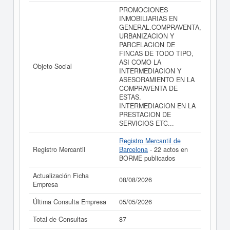
Si está interesado en conocer más datos de la empresa
PROMOCIONES
A NOU SERVEIS D'ARQUITECTURA I IMMOBILIARIS
INMOBILIARIAS EN
SL puede
acceder inmediatamente a este Informe
GENERAL.COMPRAVENTA,
ampliado
de A NOU SERVEIS D'ARQUITECTURA I
URBANIZACION Y
IMMOBILIARIS SL y consultar los resultados de sus
PARCELACION DE
años de actividad, así como los balances y cuentas de
FINCAS DE TODO TIPO,
resultados disponibles.
ASI COMO LA
Objeto Social
INTERMEDIACION Y
La última actualización del informe de empresa se ha
ASESORAMIENTO EN LA
realizado el 08/08/2026.
COMPRAVENTA DE
ESTAS.
INTERMEDIACION EN LA
PRESTACION DE
SERVICIOS ETC...
Registro Mercantil de
Registro Mercantil
Barcelona
- 22 actos en
BORME publicados
Actualización Ficha
08/08/2026
Empresa
Última Consulta Empresa
05/05/2026
Total de Consultas
87