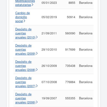
Modificaciones
05/01/2023
8855
Barcelona
Consu
estatutarias
Cambio de
domicilio
05/02/2019
50914
Barcelona
Consu
social
Depósito de
cuentas
21/09/2011
560090
Barcelona
Consu
anuales (2010)
Depósito de
cuentas
29/10/2010
917699
Barcelona
Consu
anuales (2009)
Depósito de
cuentas
26/10/2009
735438
Barcelona
Consu
anuales (2008)
Depósito de
cuentas
07/10/2008
776884
Barcelona
Consu
anuales (2007)
Depósito de
cuentas
19/09/2007
555355
Barcelona
Consu
anuales (2006)