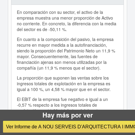
En comparación con su sector, el activo de la
empresa muestra una menor proporción de Activo
no corriente. En concreto, la diferencia con la media
del sector es de -50,11 %.
En cuanto a la composición del pasivo, la empresa
recurre en mayor medida a la autofinanciación,
siendo la proporción del Patrimonio Neto un 11,9 %
mayor. Consecuentemente, las fuentes de
financiación ajenas son menos utilizadas por la
compañía (un 11,9 % menos que el sector).
La proporción que suponen las ventas sobre los
ingresos totales de explotación en la empresa es
igual a 100 %, un 4,58 % mayor que en el sector.
El EBIT de la empresa fue negativo e igual a un
-0,57 % respecto a los ingresos totales de
explotación, un 11,66 % inferior al del sector.
Hay más por ver
La capacidad de la empresa para generar beneficios
de explotación es inferior a la del sector ya que su
Ver Informe de A NOU SERVEIS D'ARQUITECTURA I IMM
ratio EBIT/Ventas es menor (-0,01 frente a 0,12).