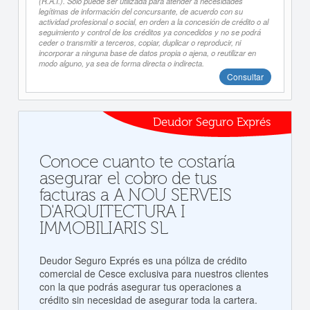
(R.A.I.). Sólo puede ser utilizada para atender a necesidades
legítimas de información del concursante, de acuerdo con su
actividad profesional o social, en orden a la concesión de crédito o al
seguimiento y control de los créditos ya concedidos y no se podrá
ceder o transmitir a terceros, copiar, duplicar o reproducir, ni
incorporar a ninguna base de datos propia o ajena, o reutilizar en
modo alguno, ya sea de forma directa o indirecta.
Consultar
Deudor Seguro Exprés
Conoce cuanto te costaría
asegurar el cobro de tus
facturas a A NOU SERVEIS
D'ARQUITECTURA I
IMMOBILIARIS SL
Deudor Seguro Exprés es una póliza de crédito
comercial de Cesce exclusiva para nuestros clientes
con la que podrás asegurar tus operaciones a
crédito sin necesidad de asegurar toda la cartera.