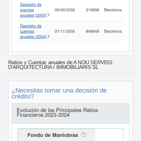
Depósito de
cuentas
06/09/2006
319698
Barcelona
Consu
anuales (2005)
Depósito de
cuentas
07/11/2005
849049
Barcelona
Consu
anuales (2004)
Ratios y Cuentas anuales de A NOU SERVEIS
D'ARQUITECTURA I IMMOBILIARIS SL
¿Necesitas tomar una decisión de
crédito?
Evolución de las Principales Ratios
Financieros 2023-2024
Fondo de Maniobras