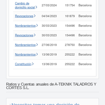
Cambio de
27/03/2024
151754
Barcelona
Consu
domicilio social
Revocaciones
04/04/2023
161879
Barcelona
Consu
Nombramientos
30/03/2023
154496
Barcelona
Consu
Revocaciones
30/03/2023
154496
Barcelona
Consu
Nombramientos
27/06/2019
278750
Barcelona
Consu
Nombramientos
13/06/2019
255222
Barcelona
Consu
Constitución
13/06/2019
255222
Barcelona
Consu
Ratios y Cuentas anuales de A-TEKNIK TALADROS Y
CORTES S.L.