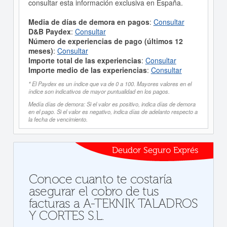
consultar esta información exclusiva en España.
Media de días de demora en pagos
:
Consultar
D&B Paydex
:
Consultar
Número de experiencias de pago (últimos 12
meses)
:
Consultar
Importe total de las experiencias
:
Consultar
Importe medio de las experiencias
:
Consultar
* El Paydex es un índice que va de 0 a 100. Mayores valores en el
índice son indicativos de mayor puntualidad en los pagos.
Medía días de demora: Si el valor es positivo, indica días de demora
en el pago. Si el valor es negativo, indica días de adelanto respecto a
la fecha de vencimiento.
Deudor Seguro Exprés
Conoce cuanto te costaría
asegurar el cobro de tus
facturas a A-TEKNIK TALADROS
Y CORTES S.L.