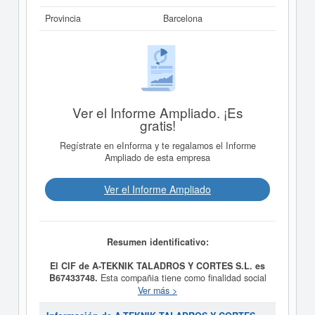
Provincia
Barcelona
Ver el Informe Ampliado. ¡Es
gratis!
Regístrate en eInforma y te regalamos el Informe
Ampliado de esta empresa
Ver el Informe Ampliado
Resumen identificativo:
El CIF de A-TEKNIK TALADROS Y CORTES S.L. es
B67433748.
Esta compañia tiene como finalidad social
ACTIVIDAD PRINCIPAL: CNAE 4122 CONSTRUCCION
Ver más >
DE EDIFICIOS NO RESIDENCIALES Y ADEMAS: LA
DEMOLICION Y DERRIBO DE OBRAS,