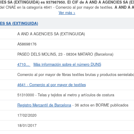
CIES SA (EXTINGUIDA) es 937987950. El CIF de A AND A AGENCIES SA (
 del CNAE en la categoría 4641 - Comercio al por mayor de textiles.
A AND A 
ión SIC con el número 51310000. Se ha consultado esta ficha un total de 55 vec
Ver más >
mo puede informarse de qué subvenciones puede solicitar esta empresa. El cap
AND A AGENCIES SA (EXTINGUIDA)
está inscrita en el Registro Mercantil 
IES SA (EXTINGUIDA)
actos.
A AND A AGENCIES SA (EXTINGUIDA)
r más datos de la empresa A AND A AGENCIES SA (EXTINGUIDA) puede
acceder
SA (EXTINGUIDA) y consultar los resultados de sus años de actividad, así c
A58698176
resultados disponibles.
PASEO DELS MOLINS, 23 - 08304 MATARO (Barcelona)
La última actualización del informe de empresa se ha realizado el 17/02/2020.
4710...
Más información sobre el número DUNS
Comercio al por mayor de fibras textiles brutas y productos semielab
4641 - Comercio al por mayor de textiles
51310000 - Telas y tejidos al metro y artículos de costura
Registro Mercantil de Barcelona
- 36 actos en BORME publicados
17/02/2020
18/01/2017