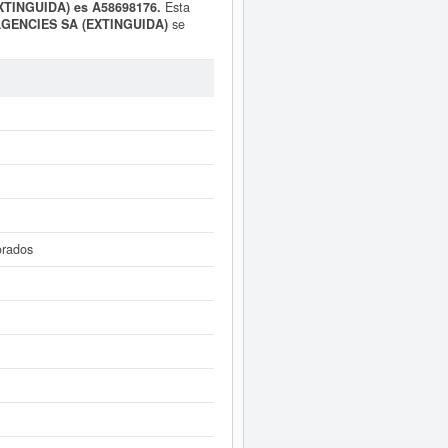
EXTINGUIDA) es A58698176.
Esta
AGENCIES SA (EXTINGUIDA)
se
es, donde la última consulta se ha
ital aproximado de esta empresa es
de Barcelona y tiene en el BORME 36
 inmediatamente a este Informe
omo los balances y cuentas de
orados