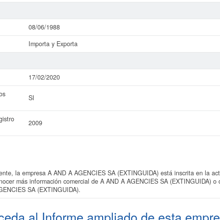
08/06/1988
Importa y Exporta
17/02/2020
os
SI
istro
2009
te, la empresa A AND A AGENCIES SA (EXTINGUIDA) está inscrita en la acti
 conocer más información comercial de A AND A AGENCIES SA (EXTINGUIDA) o del
AGENCIES SA (EXTINGUIDA).
ceda al
Informe ampliado
de esta empre