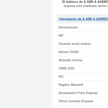
El teléfono de A AND A AGEN
empresa está clasificada dentro
encuentra dentro de la clasificac
producido el 18/01/2017. Aquí mis
mayor de 60.000 €. La empresa
A 
Información de A AND A AGENC
Denominación
Si está interesado en conoce
ampliado
de A AND A AGENCIES 
NIF
Domicilio social anterior
Número DUNS
Actividad Informa
CNAE 2025
SIC
Registro Mercantil
Actualización Ficha Empresa
Última Consulta Empresa