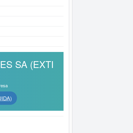
IES SA (EXTI
resa
UIDA)