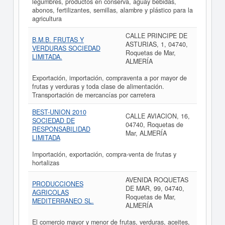
legumbres, productos en conserva, aguay bebidas,
abonos, fertilizantes, semillas, alambre y plástico para la
agricultura
CALLE PRINCIPE DE
B.M.B. FRUTAS Y
ASTURIAS, 1, 04740,
VERDURAS SOCIEDAD
Roquetas de Mar,
LIMITADA.
ALMERÍA
Exportación, importación, compraventa a por mayor de
frutas y verduras y toda clase de alimentación.
Transportación de mercancías por carretera
BEST-UNION 2010
CALLE AVIACION, 16,
SOCIEDAD DE
04740, Roquetas de
RESPONSABILIDAD
Mar, ALMERÍA
LIMITADA
Importación, exportación, compra-venta de frutas y
hortalizas
AVENIDA ROQUETAS
PRODUCCIONES
DE MAR, 99, 04740,
AGRICOLAS
Roquetas de Mar,
MEDITERRANEO SL.
ALMERÍA
El comercio mayor y menor de frutas, verduras, aceites,