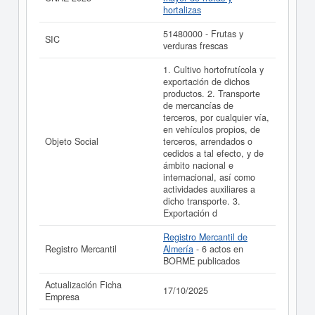
A&A COSTA ALMERIA SPAIN SOCIEDAD LIMITADA.
hortalizas
puede
acceder inmediatamente a este Informe ampliado
de A&A COSTA ALMERIA SPAIN SOCIEDAD LIMITADA.
51480000 - Frutas y
SIC
y consultar los resultados de sus años de actividad, así
verduras frescas
como los balances y cuentas de resultados disponibles.
1. Cultivo hortofrutícola y
La última actualización del informe de empresa se ha
exportación de dichos
realizado el 17/10/2025.
productos. 2. Transporte
de mercancías de
terceros, por cualquier vía,
en vehículos propios, de
Objeto Social
terceros, arrendados o
cedidos a tal efecto, y de
ámbito nacional e
internacional, así como
actividades auxiliares a
dicho transporte. 3.
Exportación d
Registro Mercantil de
Registro Mercantil
Almería
- 6 actos en
BORME publicados
Actualización Ficha
17/10/2025
Empresa