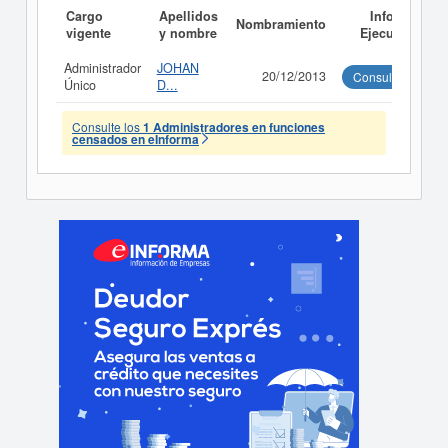
Cargo
Apellidos
Informe
Nombramiento
vigente
y nombre
Ejecutivo
Administrador
JOHAN
20/12/2013
Consultar
Único
D...
Consulte los
1 Administradores en funciones
censados en eInforma