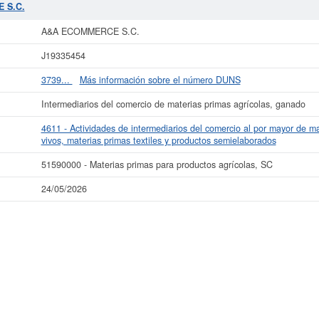
 S.C.
 más datos de la empresa A&A ECOMMERCE S.C. puede
acceder inmediatamente
r los resultados de sus años de actividad, así como los balances y cuentas 
A&A ECOMMERCE S.C.
La última actualización del informe de empresa se ha realizado el 24/05/2026.
J19335454
3739...
Más información sobre el número DUNS
Intermediarios del comercio de materias primas agrícolas, ganado
4611 - Actividades de intermediarios del comercio al por mayor de ma
vivos, materias primas textiles y productos semielaborados
51590000 - Materias primas para productos agrícolas, SC
24/05/2026