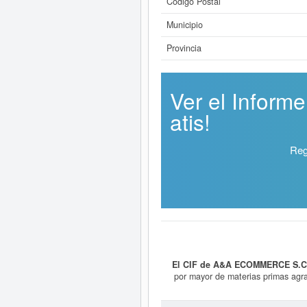
Código Postal
Municipio
Provincia
Ver el Infor
atis!
Reg
El CIF de A&A ECOMMERCE S.C.
por mayor de materias primas agra
número de SIC 51590000, corr