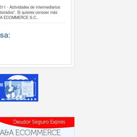
1 - Actividades de intermediarios
aborados". Si quieres conocer más
a A&A ECOMMERCE S.C..
sa:
Deudor Seguro Exprés
as a A&A ECOMMERCE