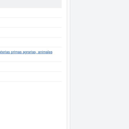
 a este Informe ampliado
de A&A
de resultados disponibles.
terias primas agrarias, animales