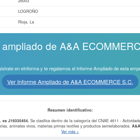
26003
LOGROÑO
Rioja, La
me ampliado de A&A ECOMMERCE
ístrate en eInforma y te regalamos el Informe Ampliado de esta emp
Ver Informe Ampliado de A&A ECOMMERCE S.C.
Resumen identificativo:
 es J19335454.
Se clasifica dentro de la categoría del CNAE 4611 - Actividade
rias, animales vivos, materias primas textiles y productos semielaborados.
A&A
espondiente a la actividad de Materias primas para productos agrícolas, SC. 
Ver más >
subvenciones puede solicitar esta empresa y otras parecidas puede hacerlo aquí