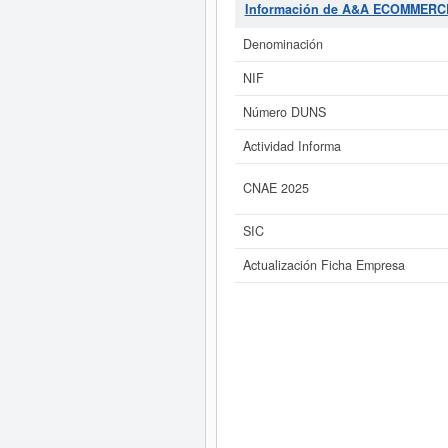
Información de A&A ECOMMERCE
Si está interesado en conocer
ECOMMERCE S.C. y consulta
Denominación
NIF
Número DUNS
Actividad Informa
CNAE 2025
SIC
Actualización Ficha Empresa