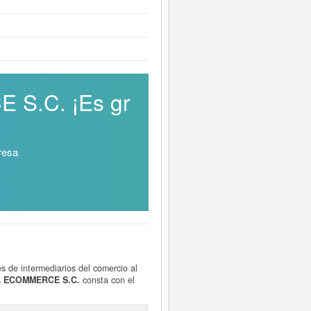
 S.C. ¡Es gr
resa
s de intermediarios del comercio al
 ECOMMERCE S.C.
consta con el
Para documentarse que tipo de
.