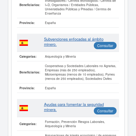
Investigadores / Centros tecnológicos / Centros de
I+D, Organismos / Entidades Públicas,
Beneficiarios:
Universidades Públicas y Privadas / Centros de
Enseñanza
España
Provincia:
Subvenciones enfocadas al ámbito
minero.
Consultar
Arqueología y Minería
Categorías:
Cooperativas y Sociedades Laborales no Agrarias,
Empresas (más de 250 empleados),
Beneficiarios:
Microempresas (menos de 10 empleados), Pymes
(menos de 250 empleados), Sociedades Civiles
España
Provincia:
Ayudas para fomentar la seguridad
minera.
Consultar
Formación, Prevención Riesgos Laborales,
Categorías:
Arqueología y Minería
Agrupaciones de interés económico / de empresas