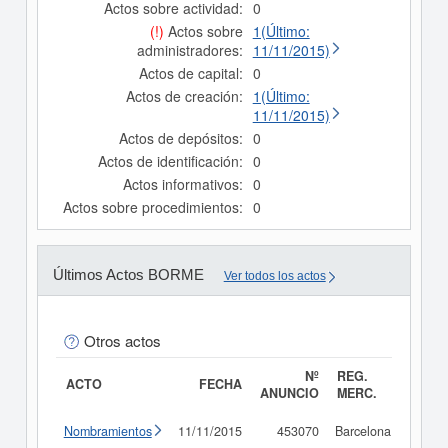
Actos sobre actividad:
0
(!)
Actos sobre
1(Último:
administradores:
11/11/2015)
Actos de capital:
0
Actos de creación:
1(Último:
11/11/2015)
Actos de depósitos:
0
Actos de identificación:
0
Actos informativos:
0
Actos sobre procedimientos:
0
Últimos Actos BORME
Ver todos los actos
Otros actos
Nº
REG.
ACTO
FECHA
ANUNCIO
MERC.
Nombramientos
11/11/2015
453070
Barcelona
Consu