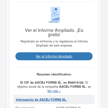
Ver el Informe Ampliado. ¡Es
gratis!
Regístrate en eInforma y te regalamos el Informe
Ampliado de esta empresa
Ver el Informe Ampliado
Resumen identificativo:
El CIF de AACBJ FORNS SL. es B66616186.
El
objetivo social de la compañia
AACBJ FORNS SL.
es
FABRICACION, PRODUCCION, ELABORACION,
Ver más >
DISTRIBUCION, VENTA Y COMERCIALIZACION,
TANTO AL MENOR COMO AL MAYOR, DE TODO TIPO
Información de AACBJ FORNS SL.
DE PRODUCTOS DE PANADERIA, BOLLERIA,
PASTELERIA Y SIMILARES Y DEMAS PRODUCTOS