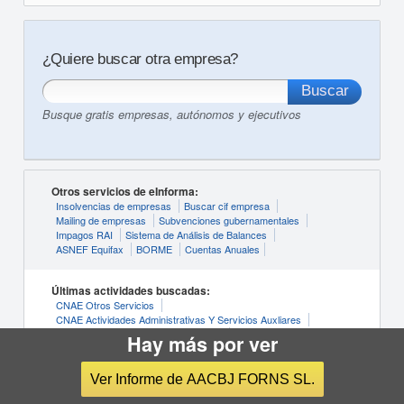
¿Quiere buscar otra empresa?
Busque gratis empresas, autónomos y ejecutivos
Otros servicios de eInforma:
Insolvencias de empresas
Buscar cif empresa
Mailing de empresas
Subvenciones gubernamentales
Impagos RAI
Sistema de Análisis de Balances
ASNEF Equifax
BORME
Cuentas Anuales
Últimas actividades buscadas:
CNAE Otros Servicios
CNAE Actividades Administrativas Y Servicios Auxliares
CNAE Información Y Comunicaciones
Hay más por ver
CNAE Agricultura, Ganadería, Silvicultura Y Pesca
CNAE Actividades Artísticas, Recreativas Y De Entrenimiento
Ver Informe de AACBJ FORNS SL.