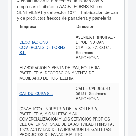
A continuación le ofrecemos un listado con 5
empresas similares a AACBJ FORNS SL. en
SENTMENAT y del sector 1071 - Fabricación de pan
y de productos frescos de panadería y pastelería.
Empresa
Dirección
AVENIDA PRINCIPAL -
DECORACIONS
B POL IND CAN
COMERCIALS DE FORNS
CLATES, 47, 08181,
S.L.
Sentmenat,
BARCELONA
ELABORACION Y VENTA DE PAN, BOLLERIA,
PASTELERIA. DECORACION Y VENTA DE
MOBILIARIO DE HOSTELERIA.
CALLE CALDES, 61,
CAL DULCURA SL.
08181, Sentmenat,
BARCELONA
(CNAE 1072). INDUSTRIA DE LA BOLLERIA,
PASTELERIA, Y GALLETAS Y SU
COMERCIALIZACION Y LOS SERVICIOS PROPIOS
DEL CATERING. CNAE DE LA ACTIVIDAD PRINCIPAL
1072: ACTIVIDAD DE FABRICACION DE GALLETAS,
PRODUCTOS DE PANADERIA, ETC