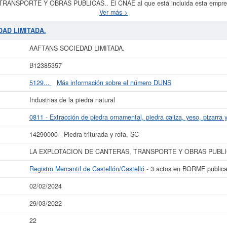
SPORTE Y OBRAS PUBLICAS.. El CNAE al que está incluida esta empresa 
izarra y otras piedras. El número SIC asociado para
AAFTANS SOCIEDAD LIM
Ver más >
onen esta empresa es de 10. La empresa
AAFTANS SOCIEDAD LIMITADA.
se
de 22. Para informase a qué subvenciones puede aspirar esta empresa puede r
DAD LIMITADA.
00 a 60.000 €. El Registro Mercantil tiene registrada esta empresa en Castell
hasta ahora 3 actos.
AAFTANS SOCIEDAD LIMITADA.
ás datos de la empresa AAFTANS SOCIEDAD LIMITADA. puede
acceder inmediat
B12385357
nsultar los resultados de sus años de actividad, así como los balances y cu
5129...
Más información sobre el número DUNS
La última actualización del informe de empresa se ha realizado el 02/02/2024.
Industrias de la piedra natural
0811 - Extracción de piedra ornamental, piedra caliza, yeso, pizarra y
14290000 - Piedra triturada y rota, SC
LA EXPLOTACION DE CANTERAS, TRANSPORTE Y OBRAS PUBLI
Registro Mercantil de Castellón/Castelló
- 3 actos en BORME public
02/02/2024
29/03/2022
22