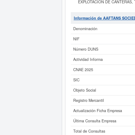
EXPLOTACION DE CANTERAS, TRAN
ornamental, piedra caliza, yeso, p
total de empleados que comp
acumulando un total de consultas 
Información de AAFTANS SOCIE
tiene un capital aproximado de 3.1
Denominación
Si está interesado en conocer m
NIF
AAFTANS SOCIEDAD LIMITADA. y co
Número DUNS
Actividad Informa
CNAE 2025
SIC
Objeto Social
Registro Mercantil
Actualización Ficha Empresa
Última Consulta Empresa
Total de Consultas