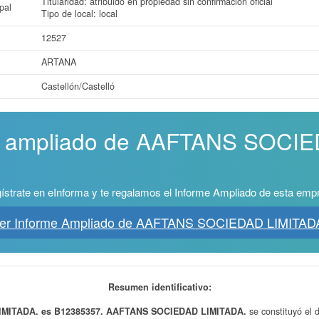
Titularidad: atribuido en propiedad sin confirmacion oficial
pal
Tipo de local: local
12527
ARTANA
Castellón/Castelló
me ampliado de AAFTANS SOCI
ístrate en eInforma y te regalamos el Informe Ampliado de esta emp
er Informe Ampliado de AAFTANS SOCIEDAD LIMITAD
Resumen identificativo:
IMITADA. es B12385357.
AAFTANS SOCIEDAD LIMITADA.
se constituyó el 