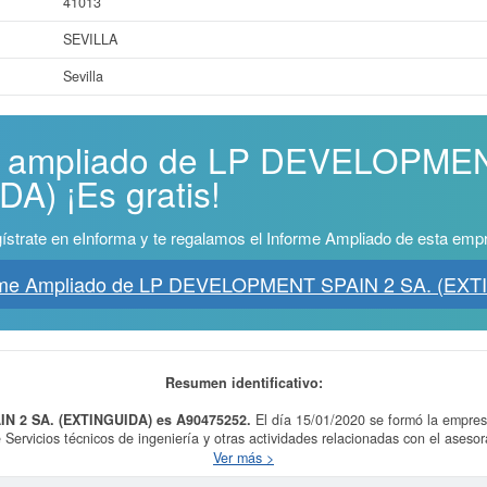
41013
SEVILLA
Sevilla
me ampliado de LP DEVELOPME
A) ¡Es gratis!
ístrate en eInforma y te regalamos el Informe Ampliado de esta emp
orme Ampliado de LP DEVELOPMENT SPAIN 2 SA. (EXT
Resumen identificativo:
N 2 SA. (EXTINGUIDA) es A90475252.
El día 15/01/2020 se formó la empre
e Servicios técnicos de ingeniería y otras actividades relacionadas con el aseso
nicos de ingeniería y otras actividades relacionadas con el asesoramiento téc
Ver más >
 encuentra en la clasificación SIC correspondiente a la actividad 87110000. La f