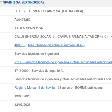
es del 12/03/2026. Esta empresa y otras similiares pueden aspirar a algunas s
 SPAIN 2 SA. (EXTINGUIDA)
edor de 3.100 a 60.000 €. El número de actos publicados en el BORME sobre esta
Registro Mercantil de Sevilla.
LP DEVELOPMENT SPAIN 2 SA. (EXTINGUIDA)
s datos de la empresa LP DEVELOPMENT SPAIN 2 SA. (EXTINGUIDA) puede
acc
A90475252
2 SA. (EXTINGUIDA) y consultar los resultados de sus años de actividad, a
resultados disponibles.
AAGES SPAIN 2 SA.
La última actualización del informe de empresa se ha realizado el 13/03/2026.
CALLE ENERGIA SOLAR, 1 - CAMPUS PALMAS ALTAS CP 41.01 - 41
4695...
Más información sobre el número DUNS
Servicios técnicos de ingeniería
7112 - Servicios técnicos de ingeniería y otras actividades relaciona
87110000 - Servicios de ingeniería
Servicios técnicos de ingeniería y otras actividades relacionadas con
Registro Mercantil de Sevilla
- 38 actos en BORME publicados
13/03/2026
12/03/2026