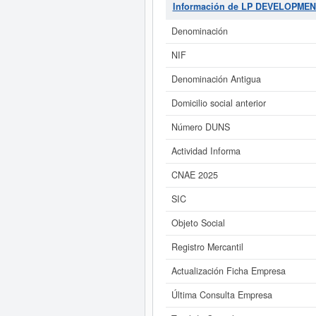
consultas. La última visualización 
Información de LP DEVELOPMENT
aquí. Su capital se sitúa alred
Denominación
Si está interesado en conocer má
NIF
ampliado
de LP DEVELOPMENT SPAIN 
Denominación Antigua
Domicilio social anterior
Número DUNS
Actividad Informa
CNAE 2025
SIC
Objeto Social
Registro Mercantil
Actualización Ficha Empresa
Última Consulta Empresa