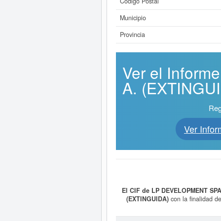
Código Postal
Municipio
Provincia
Ver el Infor
A. (EXTINGUID
Reg
Ver Inf
El CIF de LP DEVELOPMENT SPAI
(EXTINGUIDA)
con la finalidad d
categoría CNAE 7112 - Servicios téc
SPAIN 2 SA. (EXTINGUIDA)
se