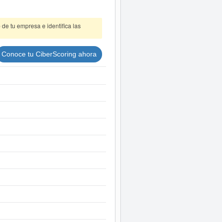
de tu empresa e identifica las
Conoce tu CiberScoring ahora