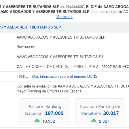
S Y ASESORES TRIBUTARIOS SLP es 934344697. El CIF de AAMC ABO
AAMC ABOGADOS Y ASESORES TRIBUTARIOS SLP
tiene como objetivo 
 el día 26/01/2000. Esta empresa está incluida dentro de la categoría CNAE 69
Ver más >
asificación de actividades empresariales, la empresa
AAMC ABOGADOS Y ASE
AMC ABOGADOS Y ASESORES TRIBUTARIOS SLP
cuenta con una cantidad 
S Y ASESORES TRIBUTARIOS SLP
tada 294 veces, la última consulta se ha producido el 30/07/2026. En la prese
a empresa las demás que estén relacionadas. La empresa
AAMC ABOGADOS Y
AAMC ABOGADOS Y ASESORES TRIBUTARIOS SLP
.100 a 60.000 €. Esta empresa figura inscrita en el Registro Mercantil de Barcel
BORME.
B62166285
 más datos de la empresa AAMC ABOGADOS Y ASESORES TRIBUTARIOS SLP p
AAMC ABOGADOS Y ASESORES TRIBUTARIOS S.L.
 Y ASESORES TRIBUTARIOS SLP y consultar los resultados de sus años de 
y cuentas de resultados disponibles.
CALLE CONSELL DE CENT, 341 - PISO 1. PTA 2 - 08007 BARCELO
La última actualización del informe de empresa se ha realizado el 04/08/2026.
4638...
Más información sobre el número DUNS
Consulte la evolución de AAMC ABOGADOS Y ASESORES TRIBUTAR
mayor Ranking de Empresas de España:
Posición Ranking
Posición Ranking de
197.002
30.017
Nacional:
Barcelona:
16.332
2.327