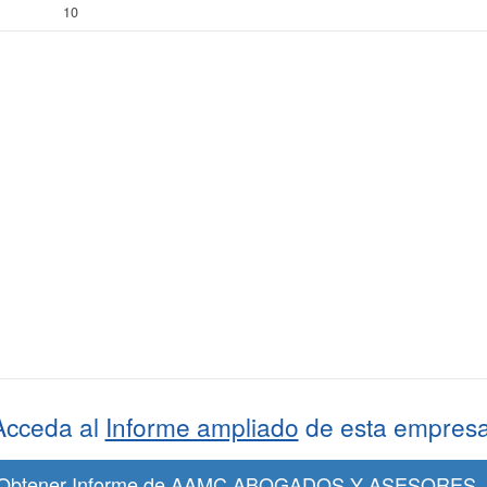
10
Acceda al
Informe ampliado
de esta empresa
Obtener Informe de AAMC ABOGADOS Y ASESORES..