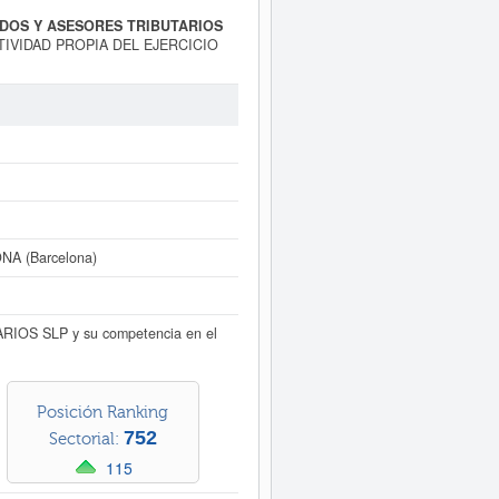
GADOS Y ASESORES TRIBUTARIOS
ACTIVIDAD PROPIA DEL EJERCICIO
10 - Actividades jurídicas. Dentro
SORES TRIBUTARIOS SLP
se
de 6 empleados en plantilla. Esta
nte página puede consultar a qué
 ASESORES TRIBUTARIOS SLP
ona y tiene 64 actos inscritos en el
uede
acceder inmediatamente a este
actividad, así como los balances
NA (Barcelona)
IOS SLP y su competencia en el
Posición Ranking
752
Sectorial:
115