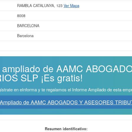
RAMBLA CATALUNYA, 123
Ver Mapa
8008
BARCELONA
Barcelona
rme ampliado de AAMC ABOGA
OS SLP ¡Es gratis!
ístrate en eInforma y te regalamos el Informe Ampliado de esta emp
me Ampliado de AAMC ABOGADOS Y ASESORES TRIBU
Resumen identificativo: