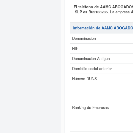
El teléfono de AAMC ABOGADO
SLP es B62166285.
La empresa
DE LA ABOGACIA. y se dió del alta
del Sistema Internacional de Cl
encuentra en el SIC 81110000.
A
Información de AAMC ABOGADO
ficha de empresa ha sido consul
subvenciones puede solicitar est
Denominación
tiene un patrimonio aproximado de 3
NIF
Si está interesado en conocer
Denominación Antigua
Informe ampliado
de AAMC ABOGADOS
Domicilio social anterior
Número DUNS
Ranking de Empresas