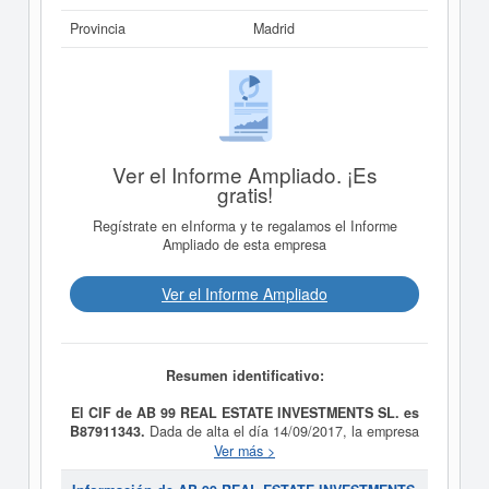
Provincia
Madrid
Ver el Informe Ampliado. ¡Es
gratis!
Regístrate en eInforma y te regalamos el Informe
Ampliado de esta empresa
Ver el Informe Ampliado
Resumen identificativo:
El CIF de AB 99 REAL ESTATE INVESTMENTS SL. es
B87911343.
Dada de alta el día 14/09/2017, la empresa
AB 99 REAL ESTATE INVESTMENTS SL.
tiene como
Ver más >
propósito La adquisición y comercialización de
inmuebles y la urbanización, parcelación y explotación