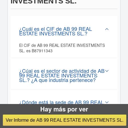
INVESTMENTS SL.
¿Cuál es el CIF de AB 99 REAL
ESTATE INVESTMENTS SL.?
El CIF de AB 99 REAL ESTATE INVESTMENTS
SL. es B87911343
¿Cúal es el sector de actividad de AB
99 REAL ESTATE INVESTMENTS
SL.? ¿A que industria pertenece?
¿Dónde está la sede de AB 99 REAL
ESTATE INVESTMENTS SL.?
Hay más por ver
Ver Informe de AB 99 REAL ESTATE INVESTMENTS SL.