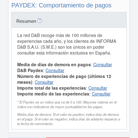
PAYDEX: Comportamiento de pagos
Resumen
La red D&B recoge más de 100 millones de
experiencias cada año, y los clientes de INFORMA
D&B S.A.U. (S.M.E.) son los únicos en poder
consultar esta información exclusiva en España.
Media de días de demora en pagos
:
Consultar
D&B Paydex
:
Consultar
Número de experiencias de pago (últimos 12
meses)
:
Consultar
Importe total de las experiencias
:
Consultar
Importe medio de las experiencias
:
Consultar
* El Paydex es un índice que va de 0 a 100. Mayores valores en el
índice son indicativos de mayor puntualidad en los pagos.
Medía días de demora: Si el valor es positivo, indica días de demora
en el pago. Si el valor es negativo, indica días de adelanto respecto a
la fecha de vencimiento.