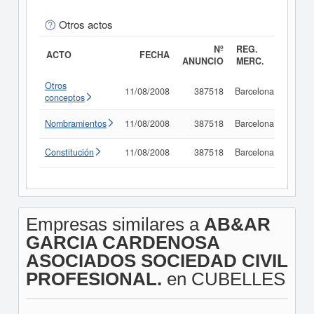
Otros actos
Nº
REG.
ACTO
FECHA
ANUNCIO
MERC.
Otros
11/08/2008
387518
Barcelona
Consu
conceptos
Nombramientos
11/08/2008
387518
Barcelona
Consu
Constitución
11/08/2008
387518
Barcelona
Consu
Empresas similares a
AB&AR
GARCIA CARDENOSA
ASOCIADOS SOCIEDAD CIVIL
PROFESIONAL.
en CUBELLES