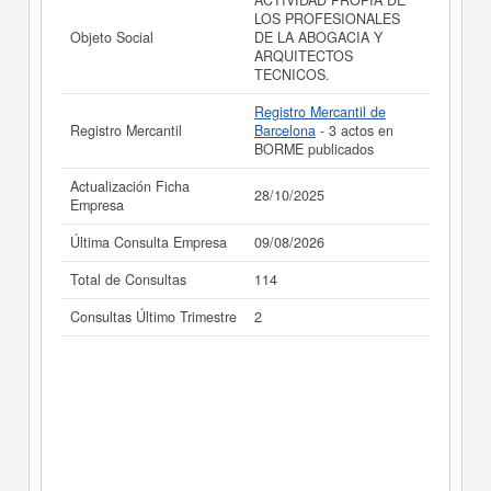
ACTIVIDAD PROPIA DE
resultados disponibles.
LOS PROFESIONALES
Objeto Social
DE LA ABOGACIA Y
La última actualización del informe de empresa se ha
ARQUITECTOS
realizado el 28/10/2025.
TECNICOS.
Registro Mercantil de
Registro Mercantil
Barcelona
- 3 actos en
BORME publicados
Actualización Ficha
28/10/2025
Empresa
Última Consulta Empresa
09/08/2026
Total de Consultas
114
Consultas Último Trimestre
2