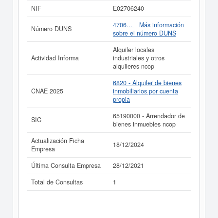
puede solicitar esta empresa y otras parecidas puede
NIF
E02706240
hacerlo aquí.
4706...
Más información
Número DUNS
Si está interesado en conocer más datos de la empresa
sobre el número DUNS
AB INVERSIONES C.B. puede
acceder inmediatamente
a este Informe ampliado
de AB INVERSIONES C.B. y
Alquiler locales
consultar los resultados de sus años de actividad, así
Actividad Informa
industriales y otros
como los balances y cuentas de resultados disponibles.
alquileres ncop
La última actualización del informe de empresa se ha
6820 - Alquiler de bienes
realizado el 18/12/2024.
CNAE 2025
inmobiliarios por cuenta
propia
65190000 - Arrendador de
SIC
bienes inmuebles ncop
Actualización Ficha
18/12/2024
Empresa
Última Consulta Empresa
28/12/2021
Total de Consultas
1