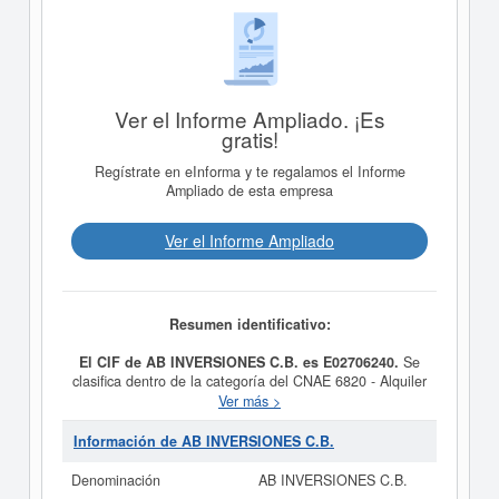
Ver el Informe Ampliado. ¡Es
gratis!
Regístrate en eInforma y te regalamos el Informe
Ampliado de esta empresa
Ver el Informe Ampliado
Resumen identificativo:
El CIF de AB INVERSIONES C.B. es E02706240.
Se
clasifica dentro de la categoría del CNAE 6820 - Alquiler
de bienes inmobiliarios por cuenta propia.
AB
Ver más >
INVERSIONES C.B.
consta con el número de SIC
65190000, correspondiente a la actividad de Arrendador
Información de AB INVERSIONES C.B.
de bienes inmuebles ncop. La última consulta de la ficha
ha sido el 28/12/2021. La ficha se ha consultado hasta
Denominación
AB INVERSIONES C.B.
1 veces. Para documentarse que tipo de subvenciones