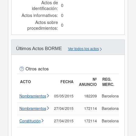
Actos de
0
identificación:
Actos informativos:
0
Actos sobre
0
procedimientos:
Últimos Actos BORME
Ver todos los actos
Otros actos
Nº
REG.
ACTO
FECHA
ANUNCIO
MERC.
Nombramientos
05/05/2015
182209
Barcelona
Consu
Nombramientos
27/04/2015
172114
Barcelona
Consu
Constitución
27/04/2015
172114
Barcelona
Consu