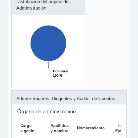
Distribución del órgano de
Administración
Hombres
Hombres
100 %
100 %
Administradores, Dirigentes y Auditor de Cuentas
Órgano de administración
Cargo
Apellidos
Informe
Nombramiento
vigente
y nombre
Ejecutivo