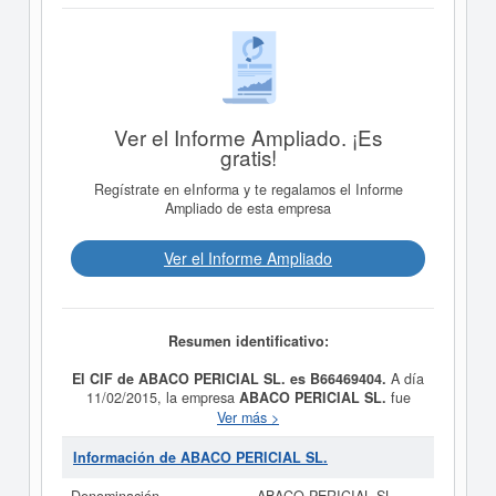
Ver el Informe Ampliado. ¡Es
gratis!
Regístrate en eInforma y te regalamos el Informe
Ampliado de esta empresa
Ver el Informe Ampliado
Resumen identificativo:
El CIF de ABACO PERICIAL SL. es B66469404.
A día
11/02/2015, la empresa
ABACO PERICIAL SL.
fue
formada con el objetivo LA REALIZACION, Y LA
Ver más >
INTERMEDIACION EN LA PRESTACION, DE
PERITAJES DE PARTE Y JUDICIALES, ASI COMO LA
Información de ABACO PERICIAL SL.
PROMOCION, COORDINACION Y GESTION EN
DICHOS CAMPOS. Su categorización en el CNAE es