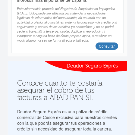
morosos más importante de España.
Esta información procede del Registro de Aceptaciones Impagadas
(R.A.I.). Sólo puede ser utilizada para atender a necesidades
legítimas de información del concursante, de acuerdo con su
actividad profesional o social, en orden a la concesión de crédito o al
seguimiento y control de los créditos ya concedidos y no se podrá
ceder o transmitir a terceros, copiar, duplicar o reproducir, ni
incorporar a ninguna base de datos propia o ajena, o reutilizar en
modo alguno, ya sea de forma directa o indirecta.
Consultar
Deudor Seguro Exprés
Conoce cuanto te costaría
asegurar el cobro de tus
facturas a ABAD PAN SL
Deudor Seguro Exprés es una póliza de crédito
comercial de Cesce exclusiva para nuestros clientes
con la que podrás asegurar tus operaciones a
crédito sin necesidad de asegurar toda la cartera.