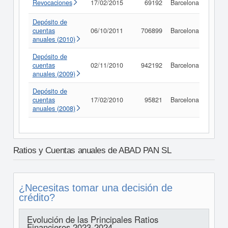
Revocaciones
17/02/2015
69192
Barcelona
Consu
Depósito de
cuentas
06/10/2011
706899
Barcelona
Consu
anuales (2010)
Depósito de
cuentas
02/11/2010
942192
Barcelona
Consu
anuales (2009)
Depósito de
cuentas
17/02/2010
95821
Barcelona
Consu
anuales (2008)
Ratios y Cuentas anuales de ABAD PAN SL
¿Necesitas tomar una decisión de
crédito?
Evolución de las Principales Ratios
Financieros 2023-2024