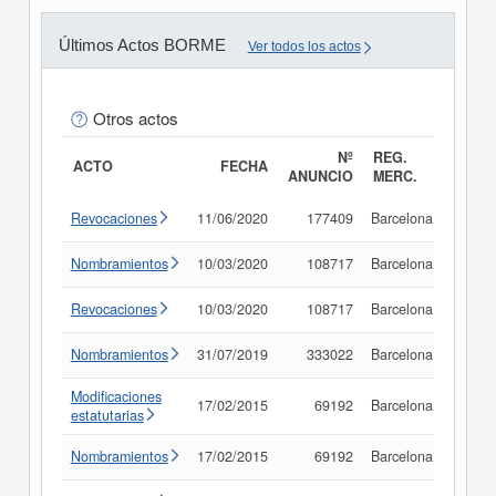
Últimos Actos BORME
Ver todos los actos
Otros actos
Nº
REG.
ACTO
FECHA
ANUNCIO
MERC.
Revocaciones
11/06/2020
177409
Barcelona
Consu
Nombramientos
10/03/2020
108717
Barcelona
Consu
Revocaciones
10/03/2020
108717
Barcelona
Consu
Nombramientos
31/07/2019
333022
Barcelona
Consu
Modificaciones
17/02/2015
69192
Barcelona
Consu
estatutarias
Nombramientos
17/02/2015
69192
Barcelona
Consu