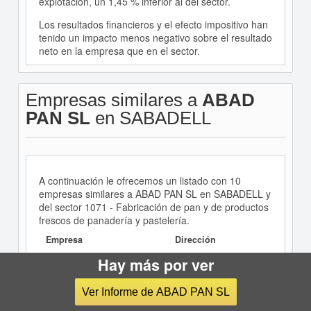
explotación, un 1,45 % inferior al del sector.
Los resultados financieros y el efecto impositivo han
tenido un impacto menos negativo sobre el resultado
neto en la empresa que en el sector.
Empresas similares a
ABAD
PAN SL
en SABADELL
A continuación le ofrecemos un listado con 10
empresas similares a ABAD PAN SL en SABADELL y
del sector 1071 - Fabricación de pan y de productos
frescos de panadería y pastelería.
Empresa
Dirección
Hay más por ver
CALLE MUNTANER, 9,
CHURRERIA MUÑOZ SL
08206, Sabadell,
(EXTINGUIDA)
BARCELONA
Ver Informe de ABAD PAN SL
COMERCIALIZACION Y VENTA COMESTIBBLES Y