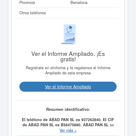
Provincia
Barcelona
Otros teléfonos
Ver el Informe Ampliado. ¡Es
gratis!
Regístrate en eInforma y te regalamos el Informe
Ampliado de esta empresa
Ver el Informe Ampliado
Resumen identificativo:
El teléfono de ABAD PAN SL es 937262840. El CIF
de ABAD PAN SL es B58475880.
ABAD PAN SL
se
constituyó el día 09/12/1987 con el objetivo de
Ver más >
INDUSTRIAS DEL PAN Y BOLLERIA. El CNAE al que