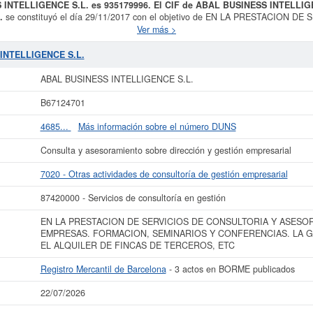
S INTELLIGENCE S.L. es 935179996. El CIF de ABAL BUSINESS INTELLIG
.
se constituyó el día 29/11/2017 con el objetivo de EN LA PRESTACION 
PRESAS. FORMACION, SEMINARIOS Y CONFERENCIAS. LA GESTION E I
Ver más >
NAE al que está incluida esta empresa es 7020 - Otras actividades de consu
L BUSINESS INTELLIGENCE S.L.
es el 87420000. La empresa
ABAL BUSIN
 INTELLIGENCE S.L.
ndo un total de consultas de 62. Para informase a qué subvenciones puede asp
 capital aproximado de 0 a 3.100 €. El Registro Mercantil tiene registrada es
ABAL BUSINESS INTELLIGENCE S.L.
ha publicado hasta ahora 3 actos.
B67124701
s datos de la empresa ABAL BUSINESS INTELLIGENCE S.L. puede
acceder inme
 S.L. y consultar los resultados de sus años de actividad, así como los ba
4685...
Más información sobre el número DUNS
disponibles.
Consulta y asesoramiento sobre dirección y gestión empresarial
La última actualización del informe de empresa se ha realizado el 22/07/2026.
7020 - Otras actividades de consultoría de gestión empresarial
87420000 - Servicios de consultoría en gestión
EN LA PRESTACION DE SERVICIOS DE CONSULTORIA Y ASESO
EMPRESAS. FORMACION, SEMINARIOS Y CONFERENCIAS. LA G
EL ALQUILER DE FINCAS DE TERCEROS, ETC
Registro Mercantil de Barcelona
- 3 actos en BORME publicados
22/07/2026