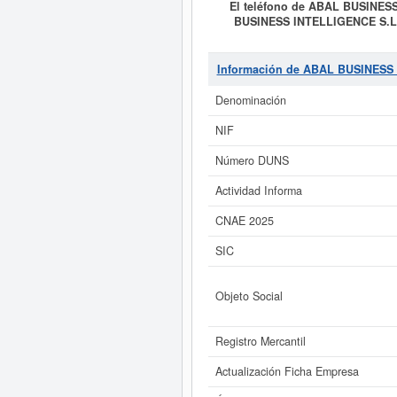
El teléfono de ABAL BUSINES
BUSINESS INTELLIGENCE S.L
ASESORAMIENTO INTEGRAL A EM
DE FINCAS DE TERCEROS, ETC. El C
número SIC asociado para
ABA
Información de ABAL BUSINESS
consultado el 30/06/2026, acumula
aquí mismo. Esta empresa tiene un
Denominación
NIF
Si está interesado en conocer má
de ABAL BUSINESS INTELLIGENCE
Número DUNS
Actividad Informa
CNAE 2025
SIC
Objeto Social
Registro Mercantil
Actualización Ficha Empresa