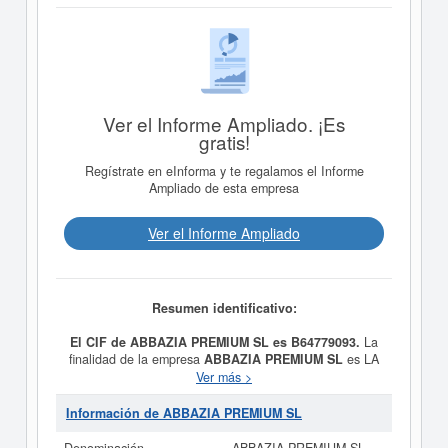
Ver el Informe Ampliado. ¡Es
gratis!
Regístrate en eInforma y te regalamos el Informe
Ampliado de esta empresa
Ver el Informe Ampliado
Resumen identificativo:
El CIF de ABBAZIA PREMIUM SL es B64779093.
La
finalidad de la empresa
ABBAZIA PREMIUM SL
es LA
PRESTACION DE SERVICIOS DE ESTETICA Y
Ver más >
FOTODEPILACION. y fue constituida el 28/01/2008. Se
clasifica en el CNAE dentro de la categoría 9621 -
Información de ABBAZIA PREMIUM SL
Peluquerías y barberías. La empresa
ABBAZIA
PREMIUM SL
se clasifica dentro del Sistema