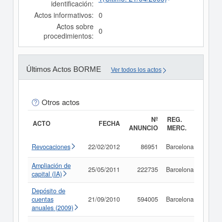
identificación:
Actos informativos:
0
Actos sobre
0
procedimientos:
Últimos Actos BORME
Ver todos los actos
Otros actos
Nº
REG.
ACTO
FECHA
ANUNCIO
MERC.
Revocaciones
22/02/2012
86951
Barcelona
Consu
Ampliación de
25/05/2011
222735
Barcelona
Consu
capital (IA)
Depósito de
cuentas
21/09/2010
594005
Barcelona
Consu
anuales (2009)