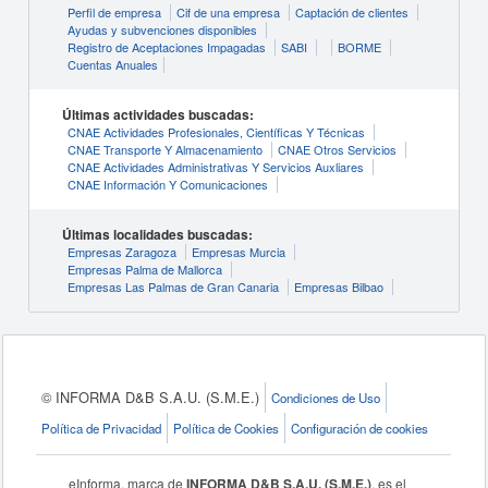
Perfil de empresa
Cif de una empresa
Captación de clientes
Ayudas y subvenciones disponibles
Registro de Aceptaciones Impagadas
SABI
BORME
Cuentas Anuales
Últimas actividades buscadas:
CNAE Actividades Profesionales, Científicas Y Técnicas
CNAE Transporte Y Almacenamiento
CNAE Otros Servicios
CNAE Actividades Administrativas Y Servicios Auxliares
CNAE Información Y Comunicaciones
Últimas localidades buscadas:
Empresas Zaragoza
Empresas Murcia
Empresas Palma de Mallorca
Empresas Las Palmas de Gran Canaria
Empresas Bilbao
© INFORMA D&B S.A.U. (S.M.E.)
Condiciones de Uso
Política de Privacidad
Política de Cookies
Configuración de cookies
eInforma, marca de
INFORMA D&B S.A.U. (S.M.E.)
, es el