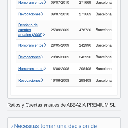
Nombramientos
09/07/2010
271669
Barcelona
Consu
Revocaciones
09/07/2010
271669
Barcelona
Consu
Depósito de
cuentas
25/09/2009
476720
Barcelona
Consu
anuales (2008)
Nombramientos
28/05/2009
242996
Barcelona
Consu
Revocaciones
28/05/2009
242996
Barcelona
Consu
Nombramientos
16/06/2008
298408
Barcelona
Consu
Revocaciones
16/06/2008
298408
Barcelona
Consu
Ratios y Cuentas anuales de ABBAZIA PREMIUM SL
¿Necesitas tomar una decisión de