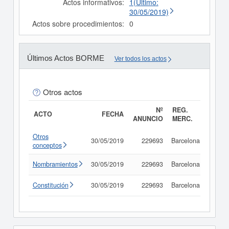
Actos informativos:
1(Último:
30/05/2019)
Actos sobre procedimientos:
0
Últimos Actos BORME
Ver todos los actos
Otros actos
Nº
REG.
ACTO
FECHA
ANUNCIO
MERC.
Otros
30/05/2019
229693
Barcelona
Consu
conceptos
Nombramientos
30/05/2019
229693
Barcelona
Consu
Constitución
30/05/2019
229693
Barcelona
Consu