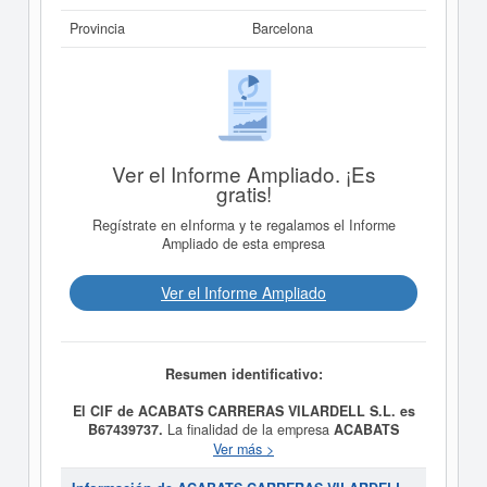
Provincia
Barcelona
Ver el Informe Ampliado. ¡Es
gratis!
Regístrate en eInforma y te regalamos el Informe
Ampliado de esta empresa
Ver el Informe Ampliado
Resumen identificativo:
El CIF de ACABATS CARRERAS VILARDELL S.L. es
B67439737.
La finalidad de la empresa
ACABATS
CARRERAS VILARDELL S.L.
es ACTIVIDAD
Ver más >
PRINCIPAL: 4339 / OTRO ACABADO DE EDIFICIOS y
fue constituida el 17/05/2019. Se clasifica en el CNAE