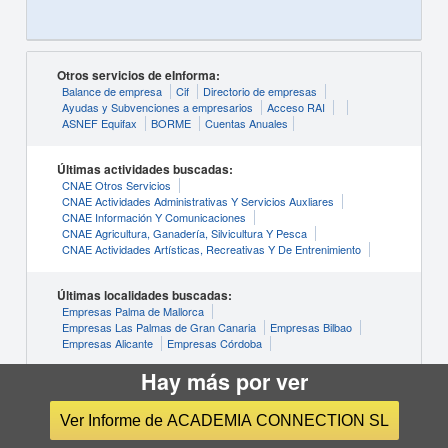
Otros servicios de eInforma:
Balance de empresa
Cif
Directorio de empresas
Ayudas y Subvenciones a empresarios
Acceso RAI
ASNEF Equifax
BORME
Cuentas Anuales
Últimas actividades buscadas:
CNAE Otros Servicios
CNAE Actividades Administrativas Y Servicios Auxliares
CNAE Información Y Comunicaciones
CNAE Agricultura, Ganadería, Silvicultura Y Pesca
CNAE Actividades Artísticas, Recreativas Y De Entrenimiento
Últimas localidades buscadas:
Empresas Palma de Mallorca
Empresas Las Palmas de Gran Canaria
Empresas Bilbao
Empresas Alicante
Empresas Córdoba
Hay más por ver
Ver Informe de ACADEMIA CONNECTION SL
© INFORMA D&B S.A.U. (S.M.E.)
Condiciones de Uso