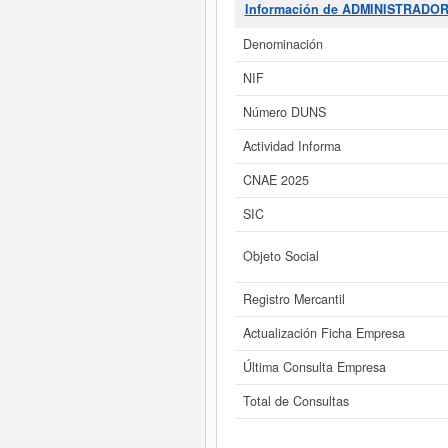
27590000. Esta ficha cuenta con
Información de ADMINISTRADO
presente empresa puede solicita
compañía
ADMINISTRADORES
Denominación
Si está interesado en conocer m
NIF
de ADMINISTRADORES MARAGALL 
Número DUNS
Actividad Informa
CNAE 2025
SIC
Objeto Social
Registro Mercantil
Actualización Ficha Empresa
Última Consulta Empresa
Total de Consultas