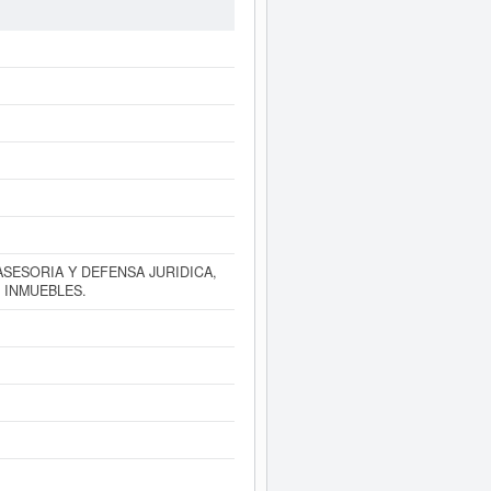
onsultar las subvenciones que la
a compañía es de 0 a 3.100 €. La
 publicados en el BORME 2 actos.
diatamente a este Informe ampliado
ances y cuentas de resultados
ASESORIA Y DEFENSA JURIDICA,
 INMUEBLES.