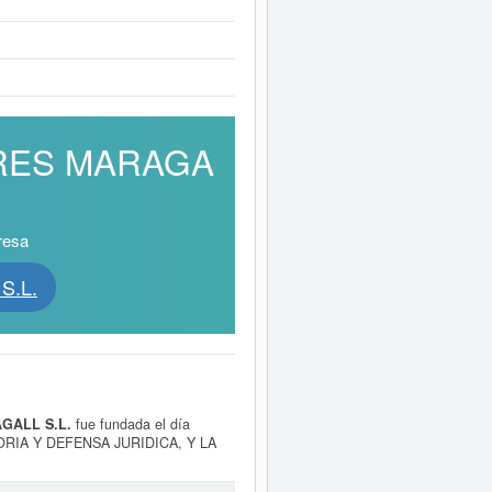
DORES MARAGA
resa
S.L.
GALL S.L.
fue fundada el día
ORIA Y DEFENSA JURIDICA, Y LA
 Actividades administrativas y
ALL S.L.
dispone del número