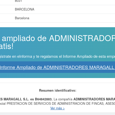
8031
BARCELONA
Barcelona
rme ampliado de ADMINISTRA
tis!
ístrate en eInforma y te regalamos el Informe Ampliado de esta emp
 Informe Ampliado de ADMINISTRADORES MARAGALL 
Resumen identificativo:
S MARAGALL S.L. es B64842883.
La compañía
ADMINISTRADORES MARA
a social PRESTACION DE SERVICIOS DE ADMINISTRACION DE FINCAS, ASES
ODA CLASE DE BIENES INMUEBLES.. Está incluida en la clase CNAE 8210 -
Ver más >
de la clasificación de numeración de empresas SIC,
ADMINISTRADORES MARAG