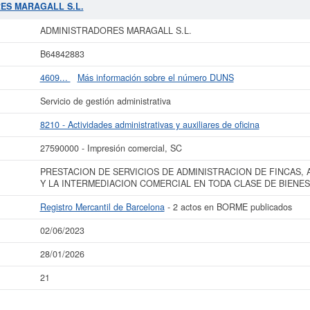
 21 consultas, donde el 28/01/2026 se ha producido la última consulta. Para c
RES MARAGALL S.L.
r lo puede hacer en esta misma página. El patrimonio social aproximado de est
 MARAGALL S.L.
está inscrita en el Registro Mercantil de Barcelona, y tiene
ADMINISTRADORES MARAGALL S.L.
ás datos de la empresa ADMINISTRADORES MARAGALL S.L. puede
acceder inme
B64842883
S.L. y consultar los resultados de sus años de actividad, así como los bal
disponibles.
4609...
Más información sobre el número DUNS
La última actualización del informe de empresa se ha realizado el 02/06/2023.
Servicio de gestión administrativa
8210 - Actividades administrativas y auxiliares de oficina
27590000 - Impresión comercial, SC
PRESTACION DE SERVICIOS DE ADMINISTRACION DE FINCAS, 
Y LA INTERMEDIACION COMERCIAL EN TODA CLASE DE BIENES
Registro Mercantil de Barcelona
- 2 actos en BORME publicados
02/06/2023
28/01/2026
21