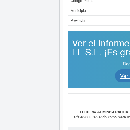
Código Postal
Municipio
Provincia
Ver el Info
LL S.L. ¡Es gra
Reg
Ver
El CIF de ADMINISTRADORE
07/04/2008 teniendo como met
INTERMEDIACION COMERCIAL EN T
auxiliares de oficina. Dentro 