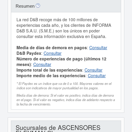
Resumen
La red D&B recoge más de 100 millones de
experiencias cada año, y los clientes de INFORMA
D&B S.A.U. (S.M.E.) son los únicos en poder
consultar esta información exclusiva en España.
Media de días de demora en pagos
:
Consultar
D&B Paydex
:
Consultar
Número de experiencias de pago (últimos 12
meses)
:
Consultar
Importe total de las experiencias
:
Consultar
Importe medio de las experiencias
:
Consultar
* El Paydex es un índice que va de 0 a 100. Mayores valores en el
índice son indicativos de mayor puntualidad en los pagos.
Medía días de demora: Si el valor es positivo, indica días de demora
en el pago. Si el valor es negativo, indica días de adelanto respecto a
la fecha de vencimiento.
Sucursales de ASCENSORES