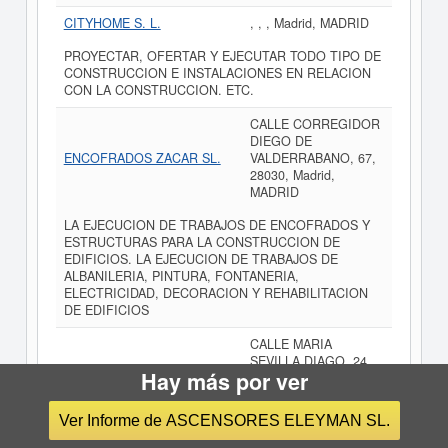
CITYHOME S. L.
, , , Madrid, MADRID
PROYECTAR, OFERTAR Y EJECUTAR TODO TIPO DE
CONSTRUCCION E INSTALACIONES EN RELACION
CON LA CONSTRUCCION. ETC.
CALLE CORREGIDOR
DIEGO DE
ENCOFRADOS ZACAR SL.
VALDERRABANO, 67,
28030, Madrid,
MADRID
LA EJECUCION DE TRABAJOS DE ENCOFRADOS Y
ESTRUCTURAS PARA LA CONSTRUCCION DE
EDIFICIOS. LA EJECUCION DE TRABAJOS DE
ALBANILERIA, PINTURA, FONTANERIA,
ELECTRICIDAD, DECORACION Y REHABILITACION
DE EDIFICIOS
CALLE MARIA
SEVILLA DIAGO, 24,
TORCRES SL (EXTINGUIDA)
Hay más por ver
28022, Madrid,
MADRID
Ver Informe de ASCENSORES ELEYMAN SL.
REPRESENTACION, VENTA, INSTALACION DE REDES
EN EDIFICIOS Y MANTENIMIENTO DE SERVICIOS DE