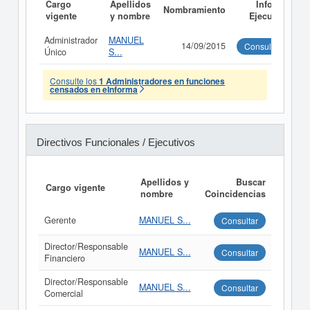
Cargo
Apellidos
Informe
Nombramiento
vigente
y nombre
Ejecutivo
Administrador
MANUEL
14/09/2015
Consultar
Único
S...
Consulte los
1 Administradores en funciones
censados en eInforma
Directivos Funcionales / Ejecutivos
Apellidos y
Buscar
Cargo vigente
nombre
Coincidencias
Gerente
MANUEL S...
Consultar
Director/Responsable
MANUEL S...
Consultar
Financiero
Director/Responsable
MANUEL S...
Consultar
Comercial