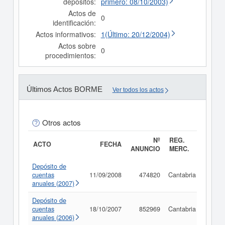
depósitos:
primero: 08/10/2003)
Actos de
0
identificación:
Actos informativos:
1(Último: 20/12/2004)
Actos sobre
0
procedimientos:
Últimos Actos BORME
Ver todos los actos
Otros actos
Nº
REG.
ACTO
FECHA
ANUNCIO
MERC.
Depósito de
cuentas
11/09/2008
474820
Cantabria
Consu
anuales (2007)
Depósito de
cuentas
18/10/2007
852969
Cantabria
Consu
anuales (2006)