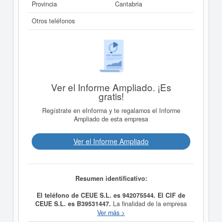
Provincia
Cantabria
Otros teléfonos
Ver el Informe Ampliado. ¡Es
gratis!
Regístrate en eInforma y te regalamos el Informe
Ampliado de esta empresa
Ver el Informe Ampliado
Resumen identificativo:
El teléfono de CEUE S.L. es 942075544. El CIF de
CEUE S.L. es B39531447.
La finalidad de la empresa
CEUE S.L.
es LA ENSENANZA DE TODA CLASE DE
Ver más >
MATERIAS, TANTO LAS INCLUIDAS EN PLANES DE