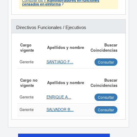
Consulte los
1 Administradores en funciones
censados en eInforma
Directivos Funcionales / Ejecutivos
Cargo
Buscar
Apellidos y nombre
vigente
Coincidencias
Gerente
SANTIAGO F...
Consultar
Cargo no
Buscar
Apellidos y nombre
vigente
Coincidencias
Gerente
ENRIQUE A...
Consultar
Gerente
SALVADOR B...
Consultar