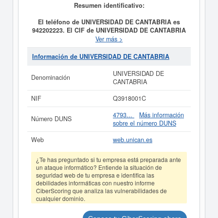
Resumen identificativo:
El teléfono de UNIVERSIDAD DE CANTABRIA es
942202223. El CIF de UNIVERSIDAD DE CANTABRIA
es Q3918001C.
Su categoría CNAE es 8541 -
Ver más >
Educación universitaria. La actividad de la clasificación
del Sistema Internacional de Clasificación de empresas
Información de UNIVERSIDAD DE CANTABRIA
corresponde al número 82210000. El personal
compuesto por
UNIVERSIDAD DE CANTABRIA
es de
UNIVERSIDAD DE
Denominación
un total de 2.000.
UNIVERSIDAD DE CANTABRIA
CANTABRIA
cuenta con un total de 1.997 consultas. Su última
consulta se ha producido el 09/08/2026. Puede
NIF
Q3918001C
consultar las posibles subvenciones para esta empresa y
otras similares en esta misma página.
4793...
Más información
Número DUNS
sobre el número DUNS
Si está interesado en conocer más datos de la empresa
UNIVERSIDAD DE CANTABRIA puede
acceder
Web
web.unican.es
inmediatamente a este Informe ampliado
de
UNIVERSIDAD DE CANTABRIA y consultar los
¿Te has preguntado si tu empresa está preparada ante
resultados de sus años de actividad, así como los
un ataque informático? Entiende la situación de
balances y cuentas de resultados disponibles.
seguridad web de tu empresa e identifica las
La última actualización del informe de empresa se ha
debilidades informáticas con nuestro informe
CiberScoring que analiza las vulnerabilidades de
realizado el 08/08/2026.
cualquier dominio.