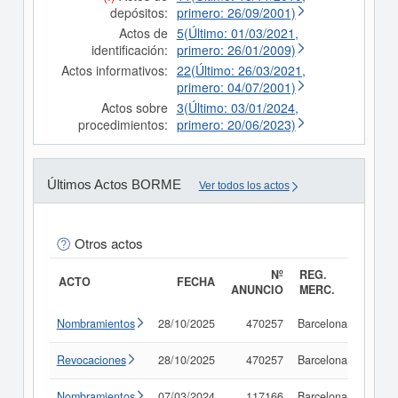
depósitos:
primero: 26/09/2001)
Actos de
5(Último: 01/03/2021,
identificación:
primero: 26/01/2009)
Actos informativos:
22(Último: 26/03/2021,
primero: 04/07/2001)
Actos sobre
3(Último: 03/01/2024,
procedimientos:
primero: 20/06/2023)
Últimos Actos BORME
Ver todos los actos
Otros actos
Nº
REG.
ACTO
FECHA
ANUNCIO
MERC.
Nombramientos
28/10/2025
470257
Barcelona
Consu
Revocaciones
28/10/2025
470257
Barcelona
Consu
Nombramientos
07/03/2024
117166
Barcelona
Consu