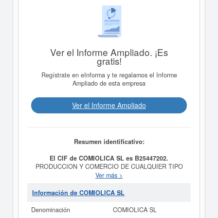
Ver el Informe Ampliado. ¡Es
gratis!
Regístrate en eInforma y te regalamos el Informe
Ampliado de esta empresa
Ver el Informe Ampliado
Resumen identificativo:
El CIF de COMIOLICA SL es B25447202.
PRODUCCION Y COMERCIO DE CUALQUIER TIPO
DE ENERGIA RENOVABLE, EOLICA, SOLAR,
Ver más >
GEOTERMICA O DE BIOMASA, DESARROLLO DE
PROYECTOS ENERGETICOS, PRESTACION DE
Información de COMIOLICA SL
SERVICIOS RELACIONADOS CON LAS ACTIVIDADES
ANTERIORES ASI COMO LOS es el propósito final de
Denominación
COMIOLICA SL
la empresa
COMIOLICA SL
, dada de alta el día