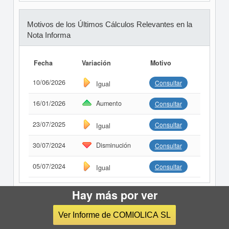
Motivos de los Últimos Cálculos Relevantes en la
Nota Informa
Fecha
Variación
Motivo
10/06/2026
Consultar
Igual
16/01/2026
Aumento
Consultar
23/07/2025
Consultar
Igual
30/07/2024
Disminución
Consultar
05/07/2024
Consultar
Igual
Hay más por ver
Elementos financieros de
Ver Informe de COMIOLICA SL
COMIOLICA SL