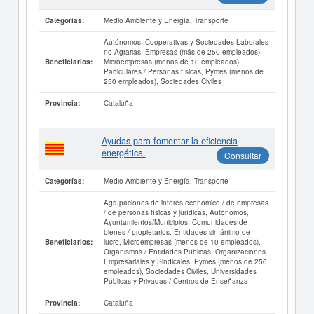
Medio Ambiente y Energía, Transporte
Categorías:
Autónomos, Cooperativas y Sociedades Laborales
no Agrarias, Empresas (más de 250 empleados),
Microempresas (menos de 10 empleados),
Beneficiarios:
Particulares / Personas físicas, Pymes (menos de
250 empleados), Sociedades Civiles
Cataluña
Provincia:
Ayudas para fomentar la eficiencia
energética.
Consultar
Medio Ambiente y Energía, Transporte
Categorías:
Agrupaciones de interés económico / de empresas
/ de personas físicas y jurídicas, Autónomos,
Ayuntamientos/Municipios, Comunidades de
bienes / propietarios, Entidades sin ánimo de
lucro, Microempresas (menos de 10 empleados),
Beneficiarios:
Organismos / Entidades Públicas, Organizaciones
Empresariales y Sindicales, Pymes (menos de 250
empleados), Sociedades Civiles, Universidades
Públicas y Privadas / Centros de Enseñanza
Cataluña
Provincia: