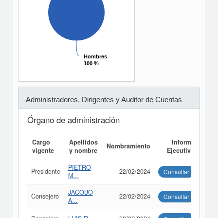
Hombres
Hombres
100 %
100 %
Administradores, Dirigentes y Auditor de Cuentas
Órgano de administración
Cargo
Apellidos
Informe
Nombramiento
vigente
y nombre
Ejecutivo
PIETRO
Presidente
22/02/2024
Consultar
M...
JACOBO
Consejero
22/02/2024
Consultar
A...