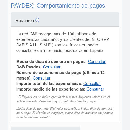
PAYDEX: Comportamiento de pagos
Resumen
La red D&B recoge más de 100 millones de
experiencias cada año, y los clientes de INFORMA
D&B S.A.U. (S.M.E.) son los únicos en poder
consultar esta información exclusiva en España.
Media de días de demora en pagos
:
Consultar
D&B Paydex
:
Consultar
Número de experiencias de pago (últimos 12
meses)
:
Consultar
Importe total de las experiencias
:
Consultar
Importe medio de las experiencias
:
Consultar
* El Paydex es un índice que va de 0 a 100. Mayores valores en el
índice son indicativos de mayor puntualidad en los pagos.
Medía días de demora: Si el valor es positivo, indica días de demora
en el pago. Si el valor es negativo, indica días de adelanto respecto a
la fecha de vencimiento.