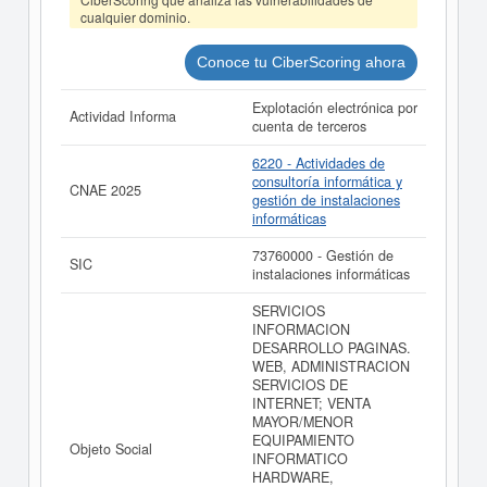
DELTA GESTION Y COMUNICACIONES SL y consultar
cualquier dominio.
los resultados de sus años de actividad, así como los
balances y cuentas de resultados disponibles.
Conoce tu CiberScoring ahora
La última actualización del informe de empresa se ha
realizado el 16/10/2025.
Explotación electrónica por
Actividad Informa
cuenta de terceros
6220 - Actividades de
consultoría informática y
CNAE 2025
gestión de instalaciones
informáticas
73760000 - Gestión de
SIC
instalaciones informáticas
SERVICIOS
INFORMACION
DESARROLLO PAGINAS.
WEB, ADMINISTRACION
SERVICIOS DE
INTERNET; VENTA
MAYOR/MENOR
EQUIPAMIENTO
Objeto Social
INFORMATICO
HARDWARE,