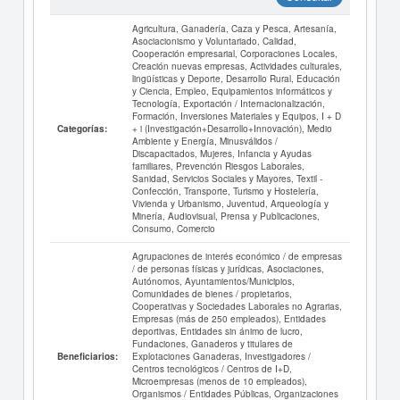
Agricultura, Ganadería, Caza y Pesca, Artesanía,
Asociacionismo y Voluntariado, Calidad,
Cooperación empresarial, Corporaciones Locales,
Creación nuevas empresas, Actividades culturales,
lingüísticas y Deporte, Desarrollo Rural, Educación
y Ciencia, Empleo, Equipamientos informáticos y
Tecnología, Exportación / Internacionalización,
Formación, Inversiones Materiales y Equipos, I + D
+ i (Investigación+Desarrollo+Innovación), Medio
Categorías:
Ambiente y Energía, Minusválidos /
Discapacitados, Mujeres, Infancia y Ayudas
familiares, Prevención Riesgos Laborales,
Sanidad, Servicios Sociales y Mayores, Textil -
Confección, Transporte, Turismo y Hostelería,
Vivienda y Urbanismo, Juventud, Arqueología y
Minería, Audiovisual, Prensa y Publicaciones,
Consumo, Comercio
Agrupaciones de interés económico / de empresas
/ de personas físicas y jurídicas, Asociaciones,
Autónomos, Ayuntamientos/Municipios,
Comunidades de bienes / propietarios,
Cooperativas y Sociedades Laborales no Agrarias,
Empresas (más de 250 empleados), Entidades
deportivas, Entidades sin ánimo de lucro,
Fundaciones, Ganaderos y titulares de
Explotaciones Ganaderas, Investigadores /
Beneficiarios:
Centros tecnológicos / Centros de I+D,
Microempresas (menos de 10 empleados),
Organismos / Entidades Públicas, Organizaciones