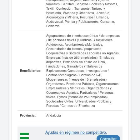
familiares, Sanidad, Servicios Sociales y Mayores,
Textil - Confección, Transporte, Turismo y
Hostelería, Vivienda y Urbanismo, Juventud,
Arqueología y Minería, Recursos Humanos,
Audiovisual, Prensa y Publicaciones, Consumo,
Comercio
Agrupaciones de interés económico / de empresas
/ de personas físicas y jurídicas, Asociaciones,
Autónomos, Ayuntamientos/Municipios,
Comunidades de bienes / propietarios,
Cooperativas y Sociedades Laborales no Agrarias,
Empresas (más de 250 empleados), Entidades
deportivas, Entidades sin ánimo de lucro,
Fundaciones, Ganaderos y titulares de
Explotaciones Ganaderas, Investigadores /
Beneficiarios:
Centros tecnológicos / Centros de I+D,
Microempresas (menos de 10 empleados),
Organismos / Entidades Públicas, Organizaciones
Empresariales y Sindicales, Organizaciones y
Cooperativas Agrarias, Particulares / Personas
físicas, Pymes (menos de 250 empleados),
Sociedades Civiles, Universidades Públicas y
Privadas / Centros de Enseñanza
Andalucía
Provincia:
Ayudas en régimen no competitivo.
Consultar