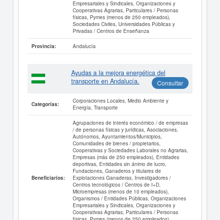
Empresariales y Sindicales, Organizaciones y
Cooperativas Agrarias, Particulares / Personas
físicas, Pymes (menos de 250 empleados),
Sociedades Civiles, Universidades Públicas y
Privadas / Centros de Enseñanza
Andalucía
Provincia:
Ayudas a la mejora energética del
transporte en Andalucía.
Consultar
Corporaciones Locales, Medio Ambiente y
Categorías:
Energía, Transporte
Agrupaciones de interés económico / de empresas
/ de personas físicas y jurídicas, Asociaciones,
Autónomos, Ayuntamientos/Municipios,
Comunidades de bienes / propietarios,
Cooperativas y Sociedades Laborales no Agrarias,
Empresas (más de 250 empleados), Entidades
deportivas, Entidades sin ánimo de lucro,
Fundaciones, Ganaderos y titulares de
Explotaciones Ganaderas, Investigadores /
Beneficiarios:
Centros tecnológicos / Centros de I+D,
Microempresas (menos de 10 empleados),
Organismos / Entidades Públicas, Organizaciones
Empresariales y Sindicales, Organizaciones y
Cooperativas Agrarias, Particulares / Personas
físicas, Pymes (menos de 250 empleados),