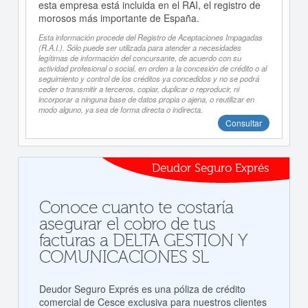
esta empresa está incluida en el RAI, el registro de
morosos más importante de España.
Esta información procede del Registro de Aceptaciones Impagadas
(R.A.I.). Sólo puede ser utilizada para atender a necesidades
legítimas de información del concursante, de acuerdo con su
actividad profesional o social, en orden a la concesión de crédito o al
seguimiento y control de los créditos ya concedidos y no se podrá
ceder o transmitir a terceros, copiar, duplicar o reproducir, ni
incorporar a ninguna base de datos propia o ajena, o reutilizar en
modo alguno, ya sea de forma directa o indirecta.
Consultar
Deudor Seguro Exprés
Conoce cuanto te costaría
asegurar el cobro de tus
facturas a DELTA GESTION Y
COMUNICACIONES SL
Deudor Seguro Exprés es una póliza de crédito
comercial de Cesce exclusiva para nuestros clientes