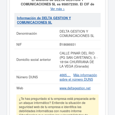
COMUNICACIONES SL es 958572350. El CIF de
DELTA GESTION Y COMUNICACIONES SL es
Ver más >
B18686931.
El día 17/05/2004 se formó la empresa
DELTA GESTION Y COMUNICACIONES SL
con la
Información de DELTA GESTION Y
finalidad de SERVICIOS INFORMACION DESARROLLO
COMUNICACIONES SL
PAGINAS. WEB, ADMINISTRACION SERVICIOS DE
INTERNET; VENTA MAYOR/MENOR EQUIPAMIENTO
DELTA GESTION Y
Denominación
INFORMATICO HARDWARE, SOFTWARE.
COMUNICACIONES SL
ELABORACION, MANTENIMIENTO SISTEMAS
HARDWARE, APLICACIONES SOFTWARE. ANA. Está
NIF
B18686931
dentro de la categoría CNAE 6220 - Actividades de
consultoría informática y gestión de instalaciones
CALLE PINAR DEL RIO
informáticas. La empresa
DELTA GESTION Y
(PG SAN CAYETANO), 5 -
Domicilio social anterior
COMUNICACIONES SL
se encuentra en la clasificación
18194 CHURRIANA DE
SIC correspondiente a la actividad 73760000. La ficha
LA VEGA (Granada)
contabiliza un total de 58 consultas. La última
visualización es del 07/05/2026. Esta empresa y otras
4665...
Más información
Número DUNS
similiares pueden aspirar a algunas subvenciones.
sobre el número DUNS
Descubra a cuales desde aquí. Su capital se sitúa
alrededor de 3.100 a 60.000 €. El número de actos
Web
www.deltagestion.net
publicados en el BORME sobre esta empresa es de 8 y
figura en el Registro Mercantil de Granada.
¿Te has preguntado si tu empresa está preparada ante
un ataque informático? Entiende la situación de
Si está interesado en conocer más datos de la empresa
seguridad web de tu empresa e identifica las
DELTA GESTION Y COMUNICACIONES SL puede
debilidades informáticas con nuestro informe
acceder inmediatamente a este Informe ampliado
de
CiberScoring que analiza las vulnerabilidades de