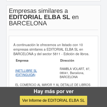
Empresas similares a
EDITORIAL ELBA SL
en
BARCELONA
A continuación le ofrecemos un listado con 10
empresas similares a EDITORIAL ELBA SL en
BARCELONA y del sector 5811 - Edición de libros.
Empresa
Dirección
RAMBLA VOLART, 87,
INETLLIBRE SL
08041, Barcelona,
(EXTINGUIDA)
BARCELONA
EL COMERCIO AL MAYOR Y AL DETALLE DE LIBROS
ANTIGUOS Y VIEJOS, REVISTAS DE EDICION, LA
Hay más por ver
EDICION DE LIBROS Y CATALOGOS Y
ORGANIZACION DE FERIAS, EXPOSICIONES Y
Ver Informe de EDITORIAL ELBA SL
MUESTRAS RELACIONADAS CON EL MUNDO DEL
LIBRO.