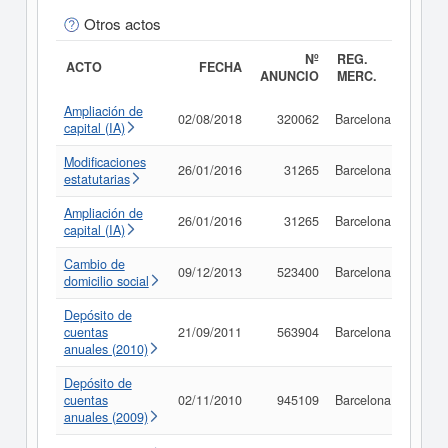
Otros actos
Nº
REG.
ACTO
FECHA
ANUNCIO
MERC.
Ampliación de
02/08/2018
320062
Barcelona
Consu
capital (IA)
Modificaciones
26/01/2016
31265
Barcelona
Consu
estatutarias
Ampliación de
26/01/2016
31265
Barcelona
Consu
capital (IA)
Cambio de
09/12/2013
523400
Barcelona
Consu
domicilio social
Depósito de
cuentas
21/09/2011
563904
Barcelona
Consu
anuales (2010)
Depósito de
cuentas
02/11/2010
945109
Barcelona
Consu
anuales (2009)