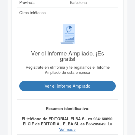
Provincia
Barcelona
Otros teléfonos
Ver el Informe Ampliado. ¡Es
gratis!
Regístrate en eInforma y te regalamos el Informe
Ampliado de esta empresa
Ver el Informe Ampliado
Resumen identificativo:
El teléfono de EDITORIAL ELBA SL es 934160890.
El CIF de EDITORIAL ELBA SL es B65205049.
La
fecha de alta de
EDITORIAL ELBA SL
fue el día
Ver más >
30/10/2009, constituyendo su meta como LA