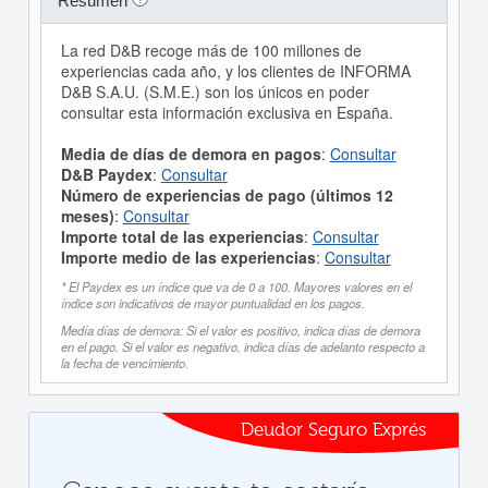
Resumen
La red D&B recoge más de 100 millones de
experiencias cada año, y los clientes de INFORMA
D&B S.A.U. (S.M.E.) son los únicos en poder
consultar esta información exclusiva en España.
Media de días de demora en pagos
:
Consultar
D&B Paydex
:
Consultar
Número de experiencias de pago (últimos 12
meses)
:
Consultar
Importe total de las experiencias
:
Consultar
Importe medio de las experiencias
:
Consultar
* El Paydex es un índice que va de 0 a 100. Mayores valores en el
índice son indicativos de mayor puntualidad en los pagos.
Medía días de demora: Si el valor es positivo, indica días de demora
en el pago. Si el valor es negativo, indica días de adelanto respecto a
la fecha de vencimiento.
Deudor Seguro Exprés