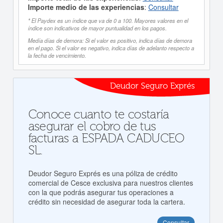
Importe medio de las experiencias
:
Consultar
* El Paydex es un índice que va de 0 a 100. Mayores valores en el
índice son indicativos de mayor puntualidad en los pagos.
Medía días de demora: Si el valor es positivo, indica días de demora
en el pago. Si el valor es negativo, indica días de adelanto respecto a
la fecha de vencimiento.
Deudor Seguro Exprés
Conoce cuanto te costaría
asegurar el cobro de tus
facturas a ESPADA CADUCEO
SL.
Deudor Seguro Exprés es una póliza de crédito
comercial de Cesce exclusiva para nuestros clientes
con la que podrás asegurar tus operaciones a
crédito sin necesidad de asegurar toda la cartera.
Consultar