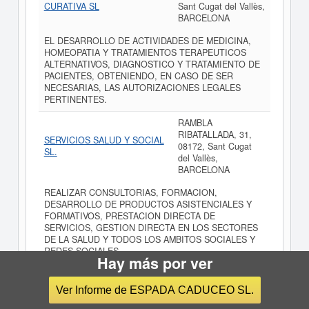
CURATIVA SL
Sant Cugat del Vallès,
BARCELONA
EL DESARROLLO DE ACTIVIDADES DE MEDICINA,
HOMEOPATIA Y TRATAMIENTOS TERAPEUTICOS
ALTERNATIVOS, DIAGNOSTICO Y TRATAMIENTO DE
PACIENTES, OBTENIENDO, EN CASO DE SER
NECESARIAS, LAS AUTORIZACIONES LEGALES
PERTINENTES.
RAMBLA
RIBATALLADA, 31,
SERVICIOS SALUD Y SOCIAL
08172, Sant Cugat
SL.
del Vallès,
BARCELONA
REALIZAR CONSULTORIAS, FORMACION,
DESARROLLO DE PRODUCTOS ASISTENCIALES Y
FORMATIVOS, PRESTACION DIRECTA DE
SERVICIOS, GESTION DIRECTA EN LOS SECTORES
DE LA SALUD Y TODOS LOS AMBITOS SOCIALES Y
REDES SOCIALES
Hay más por ver
CALLE TETUAN, 33,
EMBRYOGEN DEL VALLES
08172, Sant Cugat
Ver Informe de ESPADA CADUCEO SL.
SLP (EXTINGUIDA)
del Vallès,