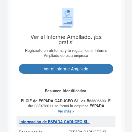
Ver el Informe Ampliado. ¡Es
gratis!
Regístrate en eInforma y te regalamos el Informe
Ampliado de esta empresa
Ver el Informe Ampliado
Resumen identificativo:
El CIF de ESPADA CADUCEO SL. es B65605503.
El
día 08/07/2011 se formó la empresa
ESPADA
CADUCEO SL.
con la finalidad de GESTION DE
Ver más >
CENTROS MEDICOS, CONSULTORIOS Y CLINICAS.
TOMA Y PROCESAMIENTO DEMUESTRAS PARA
Información de ESPADA CADUCEO SL.
ANALISIS. GESTION DE PARAFARMACIAS. GESTION
DE CENTROS DE VACUNACION Y COLOCACION DE