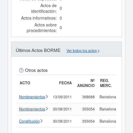
Actos de
0
identificación:
Actos informativos:
0
Actos sobre
0
procedimientos:
Últimos Actos BORME
Ver todos los actos
Otros actos
Nº
REG.
ACTO
FECHA
ANUNCIO
MERC.
Nombramientos
13/09/2011
368688
Barcelona
Consu
Nombramientos
30/08/2011
355054
Barcelona
Consu
Constitución
30/08/2011
355054
Barcelona
Consu