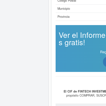
Código Postal
Municipio
Provincia
Ver el Infor
s gratis!
Reg
El CIF de FINTECH INVESTM
propósito COMPRAR, SUSC
CUALQUIERA QUE SEA LA FORMA
Su CNAE es 7499 - Todas las demás 