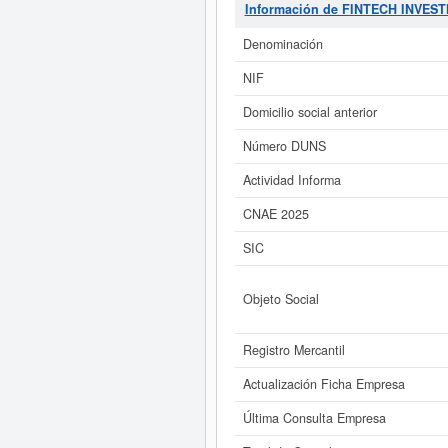
73890100. La última consulta de es
Información de FINTECH INVES
esta empresa puede aspirar, en esta
el que está inscrita la emp
Denominación
Si está interesado en conocer
NIF
FINTECH INVESTMENTS SL y cons
Domicilio social anterior
Número DUNS
Actividad Informa
CNAE 2025
SIC
Objeto Social
Registro Mercantil
Actualización Ficha Empresa
Última Consulta Empresa