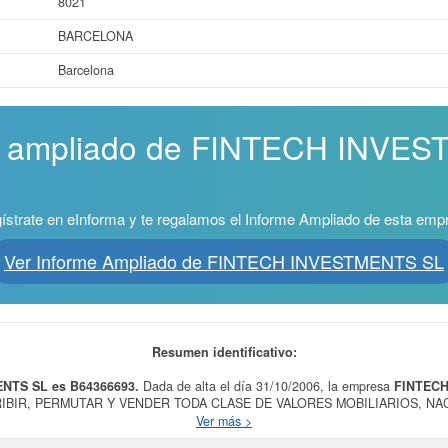
8021
BARCELONA
Barcelona
me ampliado de FINTECH INVE
ístrate en eInforma y te regalamos el Informe Ampliado de esta emp
Ver Informe Ampliado de FINTECH INVESTMENTS SL
Resumen identificativo:
ENTS SL es B64366693.
Dada de alta el día 31/10/2006, la empresa
FINTECH
RIBIR, PERMUTAR Y VENDER TODA CLASE DE VALORES MOBILIARIOS, N
 JURIDICA DE LA ENTIDAD EMISORA, POR CUENTA PROPIA Y SIN ACTIV
Ver más >
actividades profesionales, científicas y técnicas n.c.o.p.. Esta empresa está 