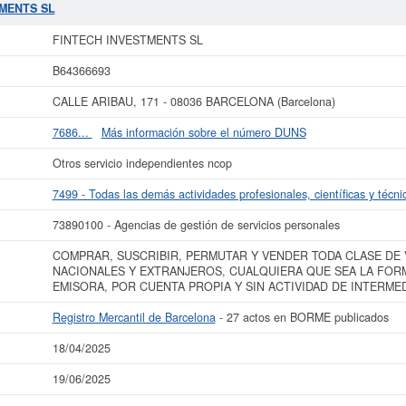
ta empresa ha sido el 19/06/2025, acumulando un total de 71 consultas. Si des
TMENTS SL
 web puede consultarlo. Esta compañia sitúa su capital alrededor de unas cifr
resa
FINTECH INVESTMENTS SL
en el Registro Mercantil es Barcelona. Se re
FINTECH INVESTMENTS SL
 más datos de la empresa FINTECH INVESTMENTS SL puede
acceder inmediata
B64366693
ultar los resultados de sus años de actividad, así como los balances y cuen
CALLE ARIBAU, 171 - 08036 BARCELONA (Barcelona)
La última actualización del informe de empresa se ha realizado el 18/04/2025.
7686...
Más información sobre el número DUNS
Otros servicio independientes ncop
7499 - Todas las demás actividades profesionales, científicas y técni
73890100 - Agencias de gestión de servicios personales
COMPRAR, SUSCRIBIR, PERMUTAR Y VENDER TODA CLASE DE 
NACIONALES Y EXTRANJEROS, CUALQUIERA QUE SEA LA FORM
EMISORA, POR CUENTA PROPIA Y SIN ACTIVIDAD DE INTERMED
Registro Mercantil de Barcelona
- 27 actos en BORME publicados
18/04/2025
19/06/2025