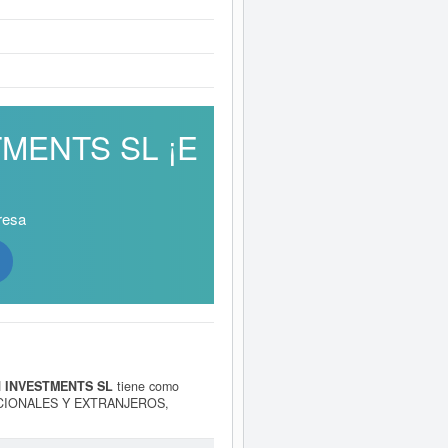
STMENTS SL ¡E
resa
 INVESTMENTS SL
tiene como
ACIONALES Y EXTRANJEROS,
IDAD DE INTERMEDIACION, ETC.
incluida dentro de la categoría SIC