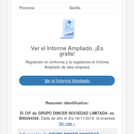
Provincia
Sevilla
Ver el Informe Ampliado. ¡Es
gratis!
Regístrate en eInforma y te regalamos el Informe
Ampliado de esta empresa
Ver el Informe Ampliado
Resumen identificativo:
El CIF de GRUPO DINCER SOCIEDAD LIMITADA. es
B90294356.
Dada de alta el día 18/11/2016, la empresa
GRUPO DINCER SOCIEDAD LIMITADA.
tiene como
Ver más >
propósito La sociedad tiene por objeto el desarrollo de
las actividades correspondientes a los siguientes