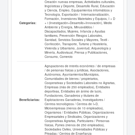
Creación nuevas empresas, Actividades culturales,
lingüísticas y Deporte, Desarrollo Rural, Educación
y Ciencia, Empleo, Equipamientos informáticos y
Tecnología, Exportación / Internacionalización,
Formación, Inversiones Materiales y Equipos, I + D
+ i (Investigación+Desarrollo+Innovación), Medio
Categorías:
Ambiente y Energía, Minusválidos /
Discapacitados, Mujeres, Infancia y Ayudas
familiares, Prevención Riesgos Laborales,
Sanidad, Servicios Sociales y Mayores, Textil -
Confección, Transporte, Turismo y Hostelería,
Vivienda y Urbanismo, Juventud, Arqueología y
Minería, Audiovisual, Prensa y Publicaciones,
Consumo, Comercio
Agrupaciones de interés económico / de empresas
/ de personas físicas y jurídicas, Asociaciones,
Autónomos, Ayuntamientos/Municipios,
Comunidades de bienes / propietarios,
Cooperativas y Sociedades Laborales no Agrarias,
Empresas (más de 250 empleados), Entidades
deportivas, Entidades sin ánimo de lucro,
Fundaciones, Ganaderos y titulares de
Explotaciones Ganaderas, Investigadores /
Beneficiarios:
Centros tecnológicos / Centros de I+D,
Microempresas (menos de 10 empleados),
Organismos / Entidades Públicas, Organizaciones
Empresariales y Sindicales, Organizaciones y
Cooperativas Agrarias, Particulares / Personas
físicas, Pymes (menos de 250 empleados),
Sociedades Civiles, Universidades Públicas y
Privadas / Centros de Enseñanza