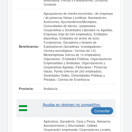
Audiovisual, Prensa y Publicaciones, Consumo,
Comercio
Agrupaciones de interés económico / de empresas
/ de personas físicas y jurídicas, Asociaciones,
Autónomos, Ayuntamientos/Municipios,
Comunidades de bienes / propietarios,
Cooperativas y Sociedades Laborales no Agrarias,
Empresas (más de 250 empleados), Entidades
deportivas, Entidades sin ánimo de lucro,
Fundaciones, Ganaderos y titulares de
Explotaciones Ganaderas, Investigadores /
Beneficiarios:
Centros tecnológicos / Centros de I+D,
Microempresas (menos de 10 empleados),
Organismos / Entidades Públicas, Organizaciones
Empresariales y Sindicales, Organizaciones y
Cooperativas Agrarias, Particulares / Personas
físicas, Pymes (menos de 250 empleados),
Sociedades Civiles, Universidades Públicas y
Privadas / Centros de Enseñanza
Andalucía
Provincia:
Ayudas en régimen no competitivo.
Consultar
Agricultura, Ganadería, Caza y Pesca, Artesanía,
Asociacionismo y Voluntariado, Calidad,
Cooperación empresarial, Corporaciones Locales,