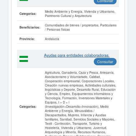
Consultar
Medio Ambiente y Energía, Vivienda y Urbanismo,
Categorías:
Patrimonio Cultural y Arquitectura
Comunidades de bienes / propietarios, Particulares
Beneficiarios:
/ Personas físicas
Andalucía
Provincia:
Ayudas para entidades colaboradoras.
Consultar
Agricultura, Ganadería, Caza y Pesca, Artesanía,
Asociacionismo y Voluntariado, Calidad,
Cooperación empresarial, Corporaciones Locales,
Creación nuevas empresas, Actividades culturales,
lingüísticas y Deporte, Desarrollo Rural, Educación
y Ciencia, Empleo, Equipamientos informáticos y
Tecnología, Formación, Inversiones Materiales y
Equipos, I + D + i
(Investigación+Desarrollo+Innovación), Medio
Categorías:
Ambiente y Energía, Minusválidos /
Discapacitados, Mujeres, Infancia y Ayudas
familiares, Sanidad, Servicios Sociales y Mayores,
Textil - Confección, Transporte, Turismo y
Hostelería, Vivienda y Urbanismo, Juventud,
Arqueología y Minería, Recursos Humanos,