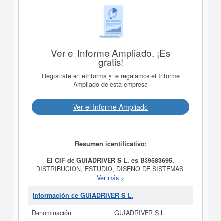
Ver el Informe Ampliado. ¡Es
gratis!
Regístrate en eInforma y te regalamos el Informe
Ampliado de esta empresa
Ver el Informe Ampliado
Resumen identificativo:
El CIF de GUIADRIVER S L. es B39583695.
DISTRIBUCION, ESTUDIO, DISENO DE SISTEMAS,
ANALISIS Y PROGRAMAS INFORMATICOS, PARA LA
Ver más >
ADAPTACION PERSONAL EN LA REDUCCION DEL
RIESGO EN LA CONDUCCION; LA DIFUSION Y
Información de GUIADRIVER S L.
FORMACION DEN LAS TECNICAS DEL ESTUDIO Y
DESARROLLO DE es el propósito final de la empresa
Denominación
GUIADRIVER S L.
GUIADRIVER S L.
, dada de alta el día 09/08/2004. Su