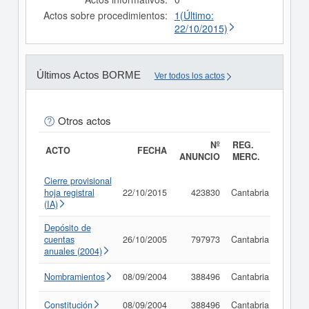
Actos sobre procedimientos:
1(Último:
22/10/2015)
Últimos Actos BORME
Ver todos los actos
Otros actos
Nº
REG.
ACTO
FECHA
ANUNCIO
MERC.
Cierre provisional
hoja registral
22/10/2015
423830
Cantabria
Consu
(IA)
Depósito de
cuentas
26/10/2005
797973
Cantabria
Consu
anuales (2004)
Nombramientos
08/09/2004
388496
Cantabria
Consu
Constitución
08/09/2004
388496
Cantabria
Consu