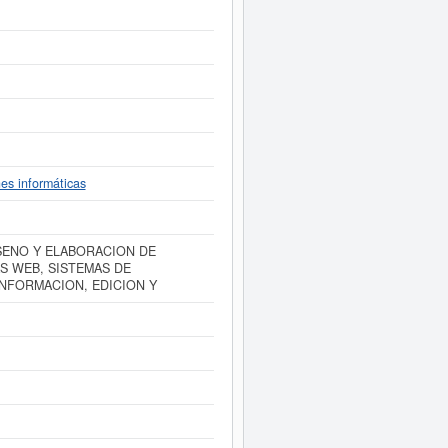
Esta empresa ha publicado 16 actos
te Informe ampliado
de S CIUDAD
sultados disponibles.
nes informáticas
ISENO Y ELABORACION DE
S WEB, SISTEMAS DE
INFORMACION, EDICION Y