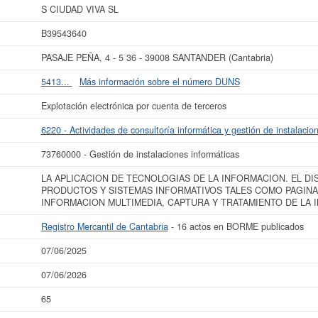
web. Su patrimonio social de la compañia está entre el rango de 0 a 3.100 €. 
S CIUDAD VIVA SL
en el BORME y se dió de alta en el Registro Mercantil de Cantabria.
B39543640
más datos de la empresa S CIUDAD VIVA SL puede
acceder inmediatamente a es
los resultados de sus años de actividad, así como los balances y cuentas de re
PASAJE PEÑA, 4 - 5 36 - 39008 SANTANDER (Cantabria)
La última actualización del informe de empresa se ha realizado el 07/06/2025.
5413...
Más información sobre el número DUNS
Explotación electrónica por cuenta de terceros
6220 - Actividades de consultoría informática y gestión de instalacio
73760000 - Gestión de instalaciones informáticas
LA APLICACION DE TECNOLOGIAS DE LA INFORMACION. EL D
PRODUCTOS Y SISTEMAS INFORMATIVOS TALES COMO PAGINA
INFORMACION MULTIMEDIA, CAPTURA Y TRATAMIENTO DE LA 
Registro Mercantil de Cantabria
- 16 actos en BORME publicados
07/06/2025
07/06/2026
65