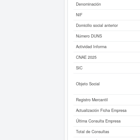
son, puede hacerlo en esta misma 
Denominación
NIF
Si está interesado en conocer 
VIVA SL y consultar 
Domicilio social anterior
Número DUNS
Actividad Informa
CNAE 2025
SIC
Objeto Social
Registro Mercantil
Actualización Ficha Empresa
Última Consulta Empresa
Total de Consultas