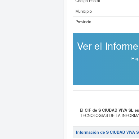
Código Postal
Municipio
Provincia
Ver el Inform
Reg
El CIF de S CIUDAD VIVA SL e
TECNOLOGIAS DE LA INFORMA
WEB, SISTEMAS DE INFORMACION
es 6220 - Actividades de consultoría
con el número 73760000. El co
Información de S CIUDAD VIVA S
eInforma un total de 65 veces. La ú