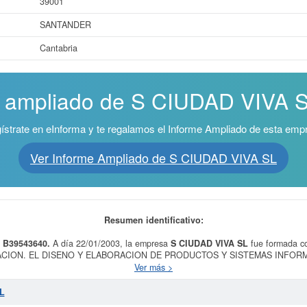
39001
SANTANDER
Cantabria
e ampliado de S CIUDAD VIVA SL
ístrate en eInforma y te regalamos el Informe Ampliado de esta emp
Ver Informe Ampliado de S CIUDAD VIVA SL
Resumen identificativo:
s B39543640.
A día 22/01/2003, la empresa
S CIUDAD VIVA SL
fue formada c
CION. EL DISENO Y ELABORACION DE PRODUCTOS Y SISTEMAS INFOR
 MULTIMEDIA, CAPTURA Y TRATAMIENTO DE LA INFORMACION, EDICION Y.
Ver más >
 informática y gestión de instalaciones informáticas. En la clasificación SIC, l
njunto de empleados que completa la empresa
S CIUDAD VIVA SL
es de 3. Es
L
ltima consulta ha sido el 07/06/2026. Esta compañia puede solicitar alguna su