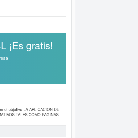
 ¡Es gratis!
resa
on el objetivo LA APLICACION DE
MATIVOS TALES COMO PAGINAS
 Su categorización en el CNAE
a empresa
S CIUDAD VIVA SL
cuenta
ta empresa se ha consultado en
bvención y para informarse de cuales