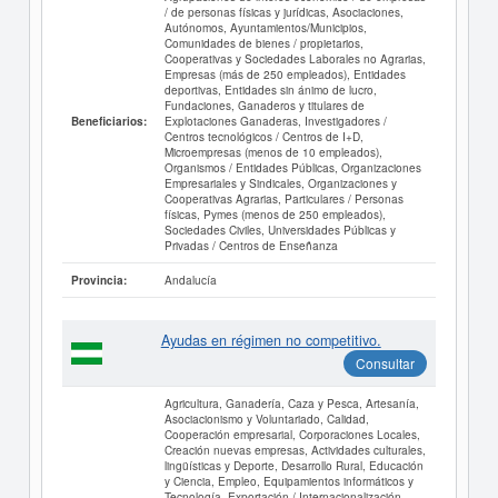
/ de personas físicas y jurídicas, Asociaciones,
Autónomos, Ayuntamientos/Municipios,
Comunidades de bienes / propietarios,
Cooperativas y Sociedades Laborales no Agrarias,
Empresas (más de 250 empleados), Entidades
deportivas, Entidades sin ánimo de lucro,
Fundaciones, Ganaderos y titulares de
Explotaciones Ganaderas, Investigadores /
Beneficiarios:
Centros tecnológicos / Centros de I+D,
Microempresas (menos de 10 empleados),
Organismos / Entidades Públicas, Organizaciones
Empresariales y Sindicales, Organizaciones y
Cooperativas Agrarias, Particulares / Personas
físicas, Pymes (menos de 250 empleados),
Sociedades Civiles, Universidades Públicas y
Privadas / Centros de Enseñanza
Andalucía
Provincia:
Ayudas en régimen no competitivo.
Consultar
Agricultura, Ganadería, Caza y Pesca, Artesanía,
Asociacionismo y Voluntariado, Calidad,
Cooperación empresarial, Corporaciones Locales,
Creación nuevas empresas, Actividades culturales,
lingüísticas y Deporte, Desarrollo Rural, Educación
y Ciencia, Empleo, Equipamientos informáticos y
Tecnología, Exportación / Internacionalización,