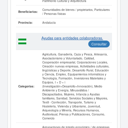
Patrimonio Cultural y Arquitectura
Comunidades de bienes / propietarios, Particulares
Beneficiarios:
/ Personas físicas
Andalucía
Provincia:
Ayudas para entidades colaboradoras.
Consultar
Agricultura, Ganadería, Caza y Pesca, Artesanía,
Asociacionismo y Voluntariado, Calidad,
Cooperación empresarial, Corporaciones Locales,
Creación nuevas empresas, Actividades culturales,
lingüísticas y Deporte, Desarrollo Rural, Educación
y Ciencia, Empleo, Equipamientos informáticos y
Tecnología, Formación, Inversiones Materiales y
Equipos, I + D + i
(Investigación+Desarrollo+Innovación), Medio
Categorías:
Ambiente y Energía, Minusválidos /
Discapacitados, Mujeres, Infancia y Ayudas
familiares, Sanidad, Servicios Sociales y Mayores,
Textil - Confección, Transporte, Turismo y
Hostelería, Vivienda y Urbanismo, Juventud,
Arqueología y Minería, Recursos Humanos,
Audiovisual, Prensa y Publicaciones, Consumo,
Comercio
Agrupaciones de interés económico / de empresas