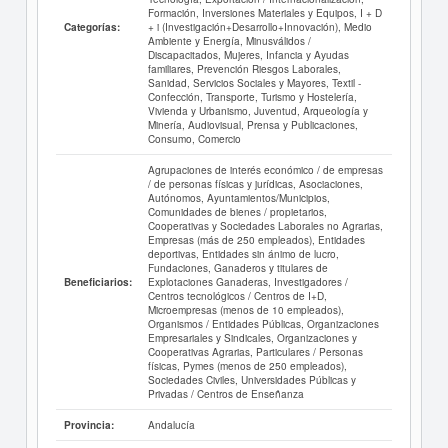
Formación, Inversiones Materiales y Equipos, I + D
+ i (Investigación+Desarrollo+Innovación), Medio
Categorías:
Ambiente y Energía, Minusválidos /
Discapacitados, Mujeres, Infancia y Ayudas
familiares, Prevención Riesgos Laborales,
Sanidad, Servicios Sociales y Mayores, Textil -
Confección, Transporte, Turismo y Hostelería,
Vivienda y Urbanismo, Juventud, Arqueología y
Minería, Audiovisual, Prensa y Publicaciones,
Consumo, Comercio
Agrupaciones de interés económico / de empresas
/ de personas físicas y jurídicas, Asociaciones,
Autónomos, Ayuntamientos/Municipios,
Comunidades de bienes / propietarios,
Cooperativas y Sociedades Laborales no Agrarias,
Empresas (más de 250 empleados), Entidades
deportivas, Entidades sin ánimo de lucro,
Fundaciones, Ganaderos y titulares de
Explotaciones Ganaderas, Investigadores /
Beneficiarios:
Centros tecnológicos / Centros de I+D,
Microempresas (menos de 10 empleados),
Organismos / Entidades Públicas, Organizaciones
Empresariales y Sindicales, Organizaciones y
Cooperativas Agrarias, Particulares / Personas
físicas, Pymes (menos de 250 empleados),
Sociedades Civiles, Universidades Públicas y
Privadas / Centros de Enseñanza
Andalucía
Provincia: