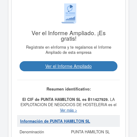
Ver el Informe Ampliado. ¡Es
gratis!
Regístrate en eInforma y te regalamos el Informe
Ampliado de esta empresa
Ver el Informe Ampliado
Resumen identificativo:
El CIF de PUNTA HAMILTON SL es B11427929.
LA
EXPLOTACION DE NEGOCIOS DE HOSTELERIA es el
propósito final de la empresa
PUNTA HAMILTON SL
,
Ver más >
dada de alta el día 06/02/1998. Su CNAE
correspondiente es 5630 - Servicios de bebidas. Los
Información de PUNTA HAMILTON SL
digitos correspondientes al número SIC de
PUNTA
HAMILTON SL
son 58130000. La consulta más reciente
Denominación
PUNTA HAMILTON SL
de la ficha de esta empresa ha sido el 18/06/2025.