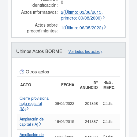
0
identificación:
Actos informativos:
2(Último: 03/06/2015,
primero: 09/08/2000)
Actos sobre
1(Último: 06/05/2022)
procedimientos:
Últimos Actos BORME
Ver todos los actos
Otros actos
Nº
REG.
ACTO
FECHA
ANUNCIO
MERC.
Cierre provisional
hoja registral
06/05/2022
201858
Cádiz
Consult
(IA)
Ampliación de
16/06/2015
241887
Cádiz
Consult
capital (IA)
Ampliación de