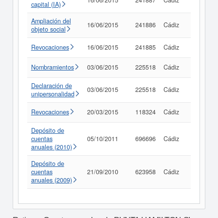
16/06/2015
241887
Cádiz
Consult
capital (IA)
Ampliación del
16/06/2015
241886
Cádiz
Consult
objeto social
Revocaciones
16/06/2015
241885
Cádiz
Consult
Nombramientos
03/06/2015
225518
Cádiz
Consult
Declaración de
03/06/2015
225518
Cádiz
Consult
unipersonalidad
Revocaciones
20/03/2015
118324
Cádiz
Consult
Depósito de
cuentas
05/10/2011
696696
Cádiz
Consult
anuales (2010)
Depósito de
cuentas
21/09/2010
623958
Cádiz
Consult
anuales (2009)