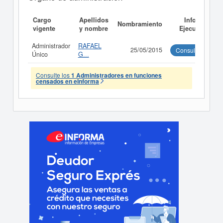
Cargo
Apellidos
Informe
Nombramiento
vigente
y nombre
Ejecutivo
Administrador
RAFAEL
25/05/2015
Consultar
Único
G...
Consulte los
1 Administradores en funciones
censados en eInforma