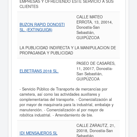
EMPRESAS Y OFRECIENDO ESTE SERVICIO A SUS
CLIENTES
CALLE MATEO
ERROTA, 13, 20014,
BUZON RAPID DONOSTI
Donostia-San
SL. (EXTINGUIDA)
Sebastián,
GUIPÚZCOA
LA PUBLICIDAD INDIRECTA Y LA MANIPULACION DE
PROPAGANDA Y PUBLICIDAD
PASEO DE CASARES,
11, 20017, Donostia-
ELBETRANS 2018 SL.
San Sebastián,
GUIPÚZCOA
- Servicio Público de Transporte de mercancías por
carretera, así como las actividades auxiliares y
complementarias del transporte. - Comercialización al
por mayor de maquinaria para la industrial, embalaje y
manutención. - Comercialización al por mayor de
robótica industrial. - Arrendamiento de bie.
CALLE ZARAUTZ, 21,
20018, Donostia-San
IDI MENSAJEROS SL
Sebastián,