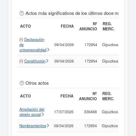
Actos más significativos de los últimos doce meses
Nº
REG.
ACTO
FECHA
ANUNCIO
MERC.
(!)
Declaración
de
09/04/2026
172954
Gipuzkoa
Consu
unipersonalidad
(!)
Constitución
09/04/2026
172954
Gipuzkoa
Consu
Otros actos
Nº
REG.
ACTO
FECHA
ANUNCIO
MERC.
Ampliación del
17/07/2026
336468
Gipuzkoa
Consu
objeto social
Nombramientos
09/04/2026
172954
Gipuzkoa
Consu