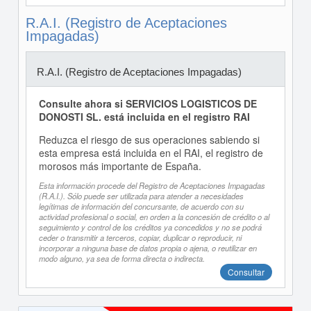
R.A.I. (Registro de Aceptaciones
Impagadas)
R.A.I. (Registro de Aceptaciones Impagadas)
Consulte ahora si SERVICIOS LOGISTICOS DE
DONOSTI SL. está incluida en el registro RAI
Reduzca el riesgo de sus operaciones sabiendo si
esta empresa está incluida en el RAI, el registro de
morosos más importante de España.
Esta información procede del Registro de Aceptaciones Impagadas
(R.A.I.). Sólo puede ser utilizada para atender a necesidades
legítimas de información del concursante, de acuerdo con su
actividad profesional o social, en orden a la concesión de crédito o al
seguimiento y control de los créditos ya concedidos y no se podrá
ceder o transmitir a terceros, copiar, duplicar o reproducir, ni
incorporar a ninguna base de datos propia o ajena, o reutilizar en
modo alguno, ya sea de forma directa o indirecta.
Consultar