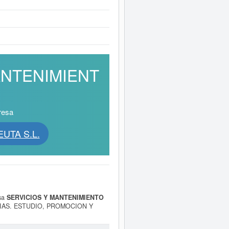
MANTENIMIENT
resa
EUTA S.L.
esa
SERVICIOS Y MANTENIMIENTO
RIAS. ESTUDIO, PROMOCION Y
SION Y PERMUTA DE INMUEBLES
cializada n.c.o.p.. La empresa