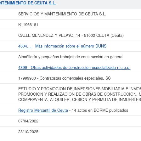
O DE CEUTA S.L.
se encuentra en la clasificación SIC correspondiente a la a
ANTENIMIENTO DE CEUTA S.L.
 8. La ficha contabiliza un total de 34 consultas. La última visualización es 
nas subvenciones. Descubra a cuales desde aquí. Su capital se sitúa alrededor 
SERVICIOS Y MANTENIMIENTO DE CEUTA S.L.
cados en el BORME sobre esta empresa es de 14 y figura en el Registro Mercant
B11966181
r más datos de la empresa SERVICIOS Y MANTENIMIENTO DE CEUTA S.L. pue
MANTENIMIENTO DE CEUTA S.L. y consultar los resultados de sus años de ac
CALLE MENENDEZ Y PELAYO, 14 - 51002 CEUTA (Ceuta)
cuentas de resultados disponibles.
4604...
Más información sobre el número DUNS
La última actualización del informe de empresa se ha realizado el 07/04/2022.
Albañilería y pequeños trabajos de construcción en general
4399 - Otras actividades de construcción especializada n.c.o.p.
17999900 - Contratistas comerciales especiales, SC
ESTUDIO Y PROMOCION DE INVERSIONES MOBILIARIA E INMOB
PROMOCION Y REALIZACION DE OBRAS DE CONSTRUCCION, 
COMPRAVENTA, ALQUILER, CESION Y PERMUTA DE INMUEBLES
Registro Mercantil de Ceuta
- 14 actos en BORME publicados
07/04/2022
28/10/2025