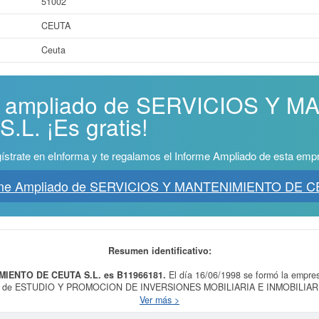
51002
CEUTA
Ceuta
me ampliado de SERVICIOS Y 
L. ¡Es gratis!
ístrate en eInforma y te regalamos el Informe Ampliado de esta emp
rme Ampliado de SERVICIOS Y MANTENIMIENTO DE C
Resumen identificativo:
MIENTO DE CEUTA S.L. es B11966181.
El día 16/06/1998 se formó la empr
idad de ESTUDIO Y PROMOCION DE INVERSIONES MOBILIARIA E INMOBILIA
NSTRUCCION, MEJORA Y CONSERVACION. COMPRAVENTA, ALQUILER, CE
Ver más >
dentro de la categoría CNAE 4399 - Otras actividades de construcción espe