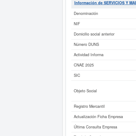
SERVICIOS Y MANTENIMIENT
Información de SERVICIOS Y M
empleados se compone de un total de
similiares pueden aspirar a algu
Denominación
actos publi
NIF
Si está interesado en conoce
Informe ampliado
de SERVICIOS Y 
Domicilio social anterior
Número DUNS
Actividad Informa
CNAE 2025
SIC
Objeto Social
Registro Mercantil
Actualización Ficha Empresa
Última Consulta Empresa