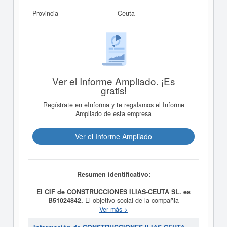
Provincia
Ceuta
Ver el Informe Ampliado. ¡Es
gratis!
Regístrate en eInforma y te regalamos el Informe
Ampliado de esta empresa
Ver el Informe Ampliado
Resumen identificativo:
El CIF de CONSTRUCCIONES ILIAS-CEUTA SL. es
B51024842.
El objetivo social de la compañia
CONSTRUCCIONES ILIAS-CEUTA SL.
es Construccion
Ver más >
y reformas en general. y fue creada el día 22/03/2010.
La clase CNAE a la que pertenece es 4399 - Otras