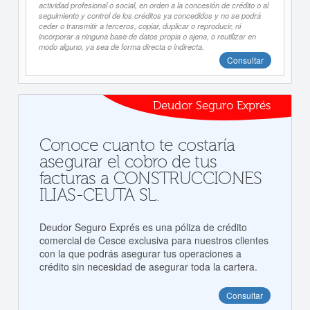
actividad profesional o social, en orden a la concesión de crédito o al
seguimiento y control de los créditos ya concedidos y no se podrá
ceder o transmitir a terceros, copiar, duplicar o reproducir, ni
incorporar a ninguna base de datos propia o ajena, o reutilizar en
modo alguno, ya sea de forma directa o indirecta.
Consultar
Deudor Seguro Exprés
Conoce cuanto te costaría
asegurar el cobro de tus
facturas a CONSTRUCCIONES
ILIAS-CEUTA SL.
Deudor Seguro Exprés es una póliza de crédito
comercial de Cesce exclusiva para nuestros clientes
con la que podrás asegurar tus operaciones a
crédito sin necesidad de asegurar toda la cartera.
Consultar