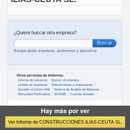
¿Quiere buscar otra empresa?
Busque gratis empresas, autónomos y ejecutivos
Otros servicios de eInforma:
Informe de solvencia
Buscar nif empresa
Listado de empresas
Subvenciones a empresarios
Acceder al fichero RAI
Sistema de Análisis de Balances
Morosidad Particulares
BORME
Cuentas Anuales
Últimas actividades buscadas:
Hay más por ver
CNAE Actividades Profesionales, Científicas Y Técnicas
CNAE Transporte Y Almacenamiento
CNAE Otros Servicios
CNAE Actividades Administrativas Y Servicios Auxliares
Ver Informe de CONSTRUCCIONES ILIAS-CEUTA SL.
CNAE Información Y Comunicaciones